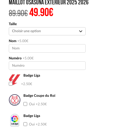
Maillot Osasuna Exterieur 2025 2026
49.90
€
Le
Le
89.90
€
prix
prix
initial
actuel
était :
est :
Taille
89.90€.
49.90€.
Nom
+5.00€
Numéro
+5.00€
Badge Liga
Oui
+2.50€
Badge Coupe du Roi
Oui
+2.50€
Badge Liga
Oui
+2.50€