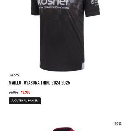
24/25
Maillot Osasuna Third 2024 2025
Le
Le
89.90
€
49.90
€
prix
prix
Ce
AJOUTER AU PANIER
initial
actuel
produit
était :
est :
a
89.90€.
49.90€.
plusieurs
-40%
variations.
Les