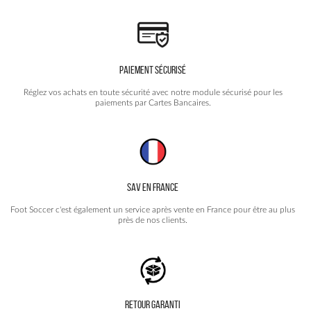
produit
PAIEMENT SÉCURISÉ
Réglez vos achats en toute sécurité avec notre module sécurisé pour les
paiements par Cartes Bancaires.
SAV EN FRANCE
Foot Soccer c'est également un service après vente en France pour être au plus
près de nos clients.
RETOUR GARANTI