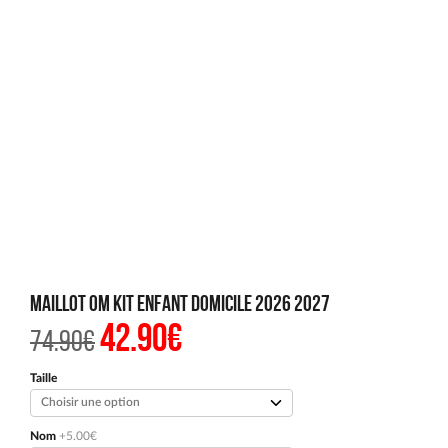
Maillot OM Kit Enfant Domicile 2026 2027
42.90
€
Le
Le
74.90
€
prix
prix
initial
actuel
était :
est :
Taille
74.90€.
42.90€.
Nom
+5.00€