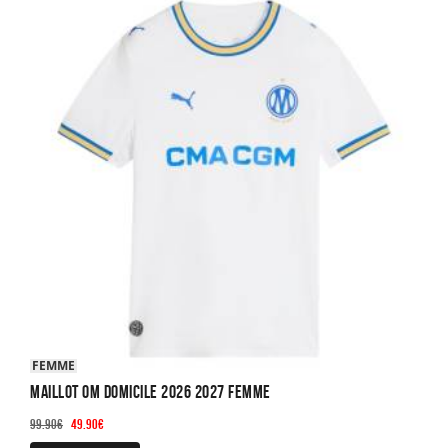
FEMME
Maillot OM Domicile 2026 2027 Femme
Le
Le
99.90
€
49.90
€
prix
prix