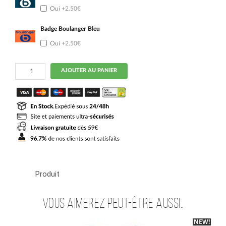
Oui
+2.50€
Badge Boulanger Bleu
Oui
+2.50€
quantité
AJOUTER AU PANIER
de
Maillot
OM
Kit
Enfant
Domicile
2026
2027
Gouiri
Produit
Vous aimerez peut-être aussi…
NEW!
-40%