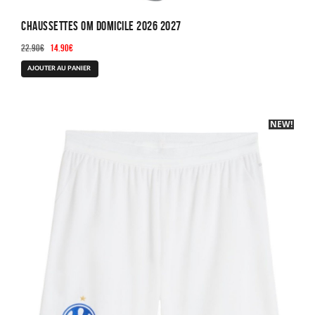
Chaussettes OM Domicile 2026 2027
Le
Le
22.90
€
14.90
€
prix
prix
AJOUTER AU PANIER
initial
actuel
était :
est :
22.90€.
14.90€.
NEW!
-40%