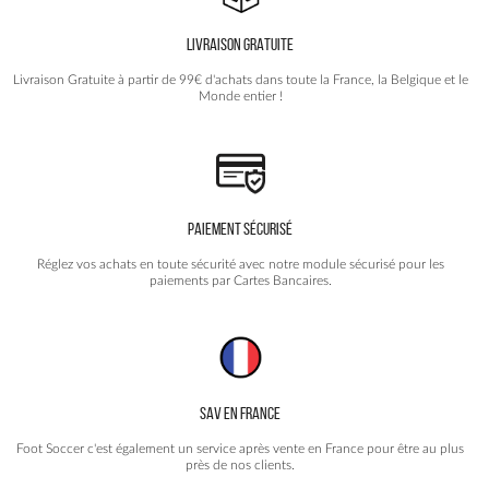
être
choisies
LIVRAISON GRATUITE
sur
la
Livraison Gratuite à partir de 99€ d'achats dans toute la France, la Belgique et le
page
Monde entier !
du
produit
PAIEMENT SÉCURISÉ
Réglez vos achats en toute sécurité avec notre module sécurisé pour les
paiements par Cartes Bancaires.
SAV EN FRANCE
Foot Soccer c'est également un service après vente en France pour être au plus
près de nos clients.