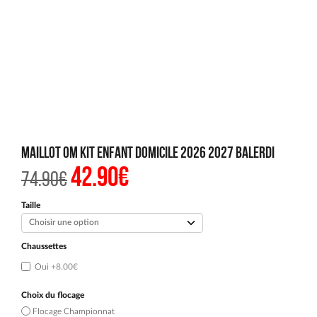
Maillot OM Kit Enfant Domicile 2026 2027 Balerdi
42.90
€
Le
Le
74.90
€
prix
prix
initial
actuel
était :
est :
Taille
74.90€.
42.90€.
Chaussettes
Oui
+8.00€
Choix du flocage
Flocage Championnat