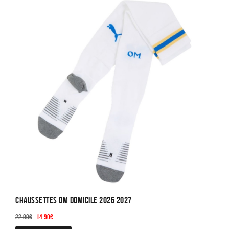
Chaussettes OM Domicile 2026 2027
Le
Le
22.90
€
14.90
€
prix
prix