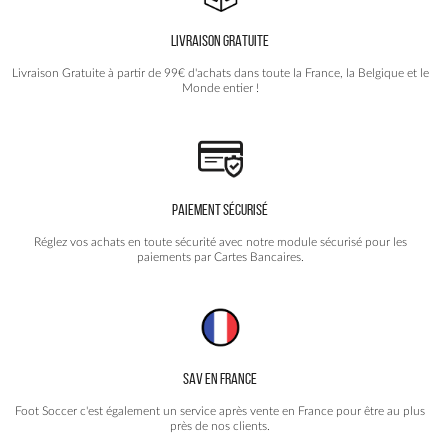
être
choisies
LIVRAISON GRATUITE
sur
la
Livraison Gratuite à partir de 99€ d'achats dans toute la France, la Belgique et le
page
Monde entier !
du
produit
PAIEMENT SÉCURISÉ
Réglez vos achats en toute sécurité avec notre module sécurisé pour les
paiements par Cartes Bancaires.
SAV EN FRANCE
Foot Soccer c'est également un service après vente en France pour être au plus
près de nos clients.