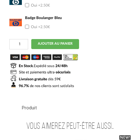
Oui
+2.50€
Badge Boulanger Bleu
Oui
+2.50€
quantité
AJOUTER AU PANIER
de
Maillot
OM
Kit
Enfant
Domicile
2026
2027
Balerdi
Produit
Vous aimerez peut-être aussi…
NEW!
-30%