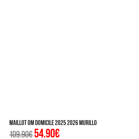
Maillot OM Domicile 2025 2026 Murillo
54.90
€
Le
Le
109.90
€
prix
prix