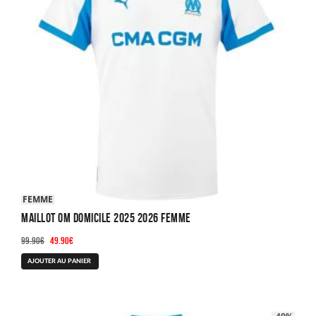
FEMME
Maillot OM Domicile 2025 2026 Femme
Le
Le
99.90
€
49.90
€
prix
prix
Ce
AJOUTER AU PANIER
initial
actuel
produit
était :
est :
a
99.90€.
49.90€.
plusieurs