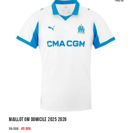
-40%
variations.
Les
options
peuvent
être
choisies
sur
la
page
du
produit
Maillot OM Domicile 2025 2026
Le
Le
99.90
€
49.90
€