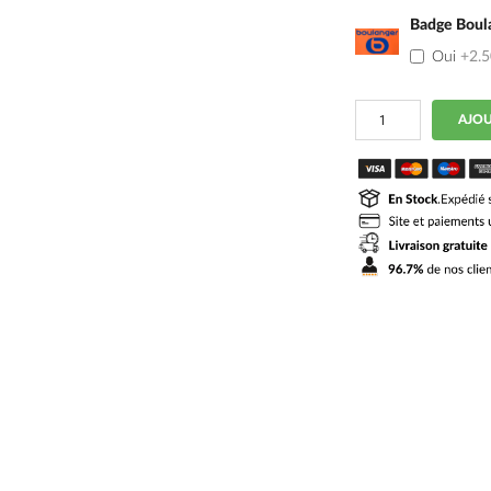
Badge Boul
Oui
+2.
quantité
AJOU
de
Maillot
OM
Domicile
2024
2025
Kondogbia