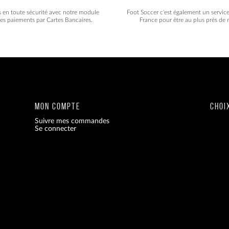
s en toute sécurité avec notre module
Foot Soccer c'est également un servic
les paiements par Cartes Bancaires.
France pour être au plus près de n
MON COMPTE
CHOI
Suivre mes commandes
Se connecter