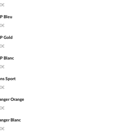
50€
DP Bleu
50€
DP Gold
50€
P Blanc
50€
ns Sport
50€
anger Orange
50€
anger Blanc
50€