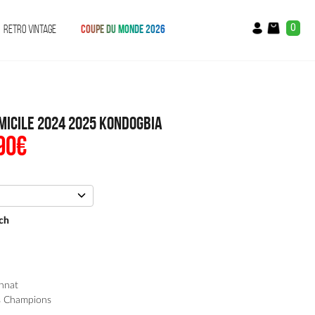
0
RETRO VINTAGE
COUPE DU MONDE 2026
micile 2024 2025 Kondogbia
90
€
Le
x
prix
ial
actuel
t :
est :
90€.
54.90€.
ch
nnat
s Champions