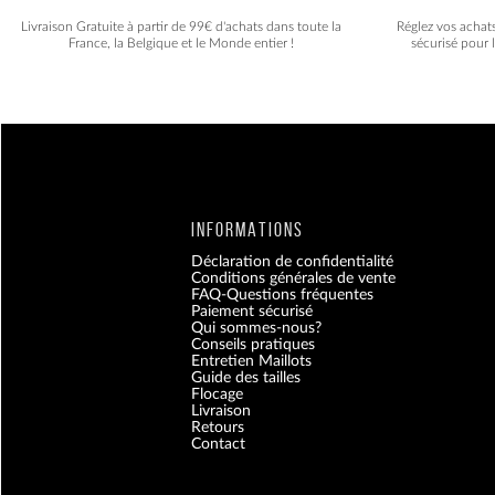
Livraison Gratuite à partir de 99€ d'achats dans toute la
Réglez vos achat
France, la Belgique et le Monde entier !
sécurisé pour 
INFORMATIONS
Déclaration de confidentialité
Conditions générales de vente
FAQ-Questions fréquentes
Paiement sécurisé
Qui sommes-nous?
Conseils pratiques
Entretien Maillots
Guide des tailles
Flocage
Livraison
Retours
Contact
Blog