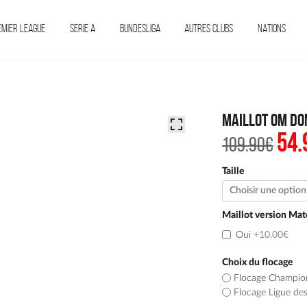
EMIER LEAGUE
SERIE A
BUNDESLIGA
AUTRES CLUBS
NATIONS
Maillot OM Do
54.
Le
109.90
€
pri
init
étai
Taille
109.
Maillot version Mat
Oui
+10.00€
Choix du flocage
Flocage Champio
Flocage Ligue de