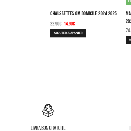
E
Chaussettes OM Domicile 2024 2025
Ma
20
Le
Le
22.90
€
14.90
€
prix
prix
74
AJOUTER AU PANIER
initial
actuel
A
était :
est :
22.90€.
14.90€.
LIVRAISON GRATUITE