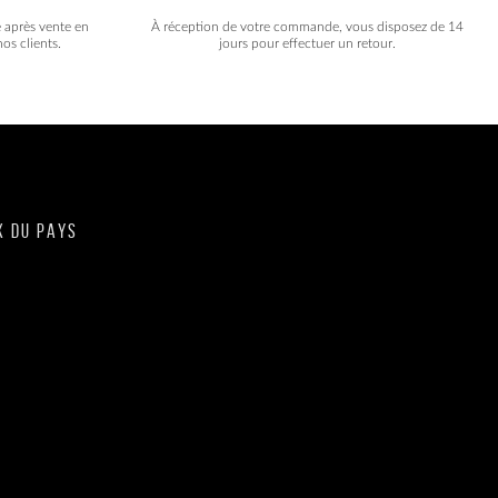
e après vente en
À réception de votre commande, vous disposez de 14
os clients.
jours pour effectuer un retour.
X DU PAYS