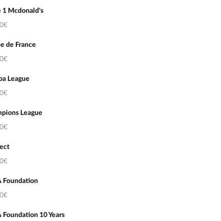
e 1 Mcdonald's
50€
e de France
50€
pa League
50€
pions League
50€
ect
50€
 Foundation
50€
 Foundation 10 Years