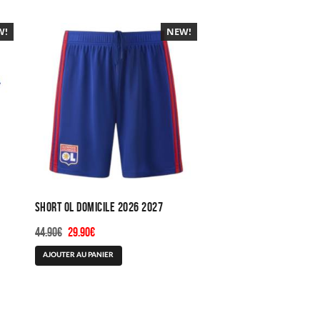
W!
0%
NEW!
-40%
Short OL Domicile 2026 2027
Le
Le
44.90
€
29.90
€
prix
prix
Ce
AJOUTER AU PANIER
initial
actuel
produit
était :
est :
a
44.90€.
29.90€.
plusieurs
variations.