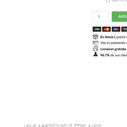
Oui
+2.
quantité
AJOU
de
Maillot
OL
Femme
Domicile
2026
2027