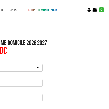
0
RETRO VINTAGE
COUPE DU MONDE 2026
mme Domicile 2026 2027
0
€
Le
prix
al
actuel
:
est :
€.
49.90€.