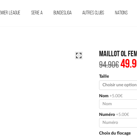
EMIER LEAGUE
SERIE A
BUNDESLIGA
AUTRES CLUBS
NATIONS
Maillot OL Fe
49.9
Le
94.90
€
prix
initi
était 
Taille
94.90
Nom
+5.00€
Numéro
+5.00€
Choix du flocage