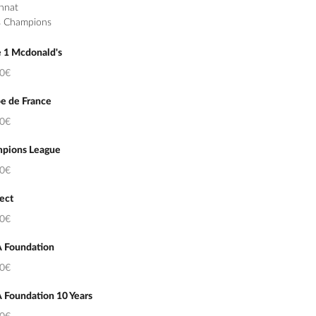
nnat
s Champions
e 1 Mcdonald's
50€
e de France
50€
pions League
50€
ect
50€
 Foundation
50€
 Foundation 10 Years