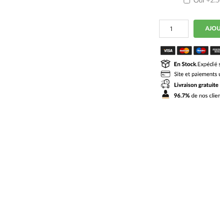
Oui
+2.
quantité
AJOU
de
Maillot
Newcastle
Domicile
2025
2026
Femme