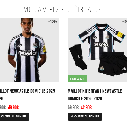
Vous aimerez peut-être aussi…
-40%
-4
ENFANT
illot Newcastle Domicile 2025
Maillot Kit Enfant Newcastle
26
Domicile 2025 2026
Le
Le
Le
Le
.90
€
49.90
€
69.90
€
42.90
€
prix
prix
prix
prix
Ce
Ce
JOUTER AU PANIER
AJOUTER AU PANIER
initial
actuel
initial
actuel
produit
produit
était :
est :
était :
est :