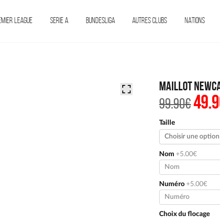
EMIER LEAGUE
SERIE A
BUNDESLIGA
AUTRES CLUBS
NATIONS
Maillot Newca
49.9
Le
99.90
€
prix
initi
était 
Taille
99.90
Nom
+5.00€
Numéro
+5.00€
Choix du flocage