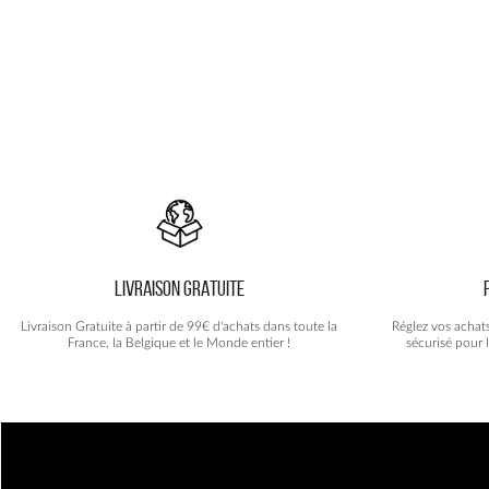
22.90€.
14.90€.
LIVRAISON GRATUITE
Livraison Gratuite à partir de 99€ d'achats dans toute la
Réglez vos achat
France, la Belgique et le Monde entier !
sécurisé pour 