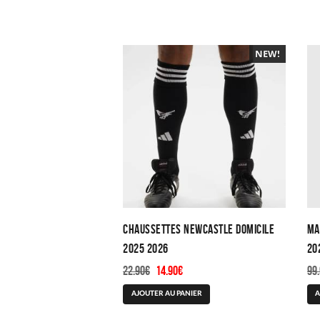
NEW!
-30%
Chaussettes Newcastle Domicile
Ma
2025 2026
20
Le
Le
22.90
€
14.90
€
99
prix
prix
AJOUTER AU PANIER
A
initial
actuel
était :
est :