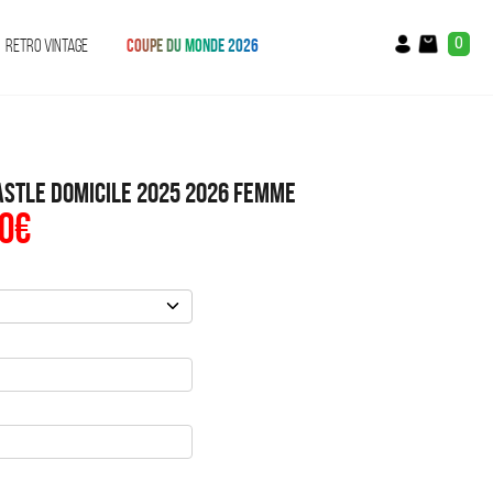
0
RETRO VINTAGE
COUPE DU MONDE 2026
stle Domicile 2025 2026 Femme
0
€
Le
prix
al
actuel
:
est :
€.
49.90€.