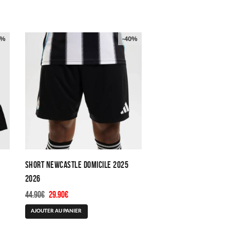
0%
-40%
Short Newcastle Domicile 2025
2026
Le
Le
44.90
€
29.90
€
prix
prix
Ce
AJOUTER AU PANIER
initial
actuel
produit
était :
est :