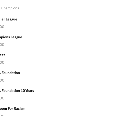
nnat
s Champions
ier League
50€
pions League
50€
ect
50€
 Foundation
50€
 Foundation 10 Years
50€
oom For Racism