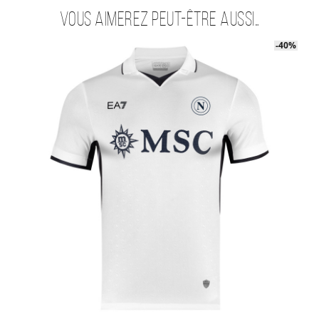
Vous aimerez peut-être aussi…
-40%
-40%