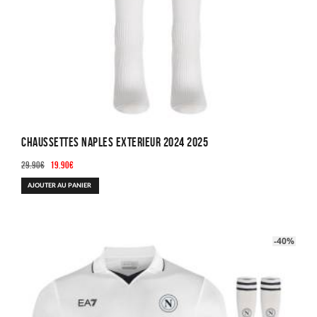
produit
Chaussettes Naples Exterieur 2024 2025
Le
Le
29.90
€
19.90
€
prix
prix
AJOUTER AU PANIER
initial
actuel
était :
est :
29.90€.
19.90€.
-40%