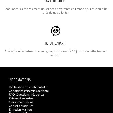
SAV EN FRANCE
Foot Soccer c'est également un service après vente en France pour être au plus
près de nos clients.
RETOUR GARANTI
À réception de votre commande, vous disposez de 14 jours pour effectuer un
retour.
INFORMATIONS
Déclaration de confidentialité
Conditions générales de vente
FAQ-Questions fréquentes
Paiement sécurisé
Qui sommes-nous?
Conseils pratiques
Entretien Maillots