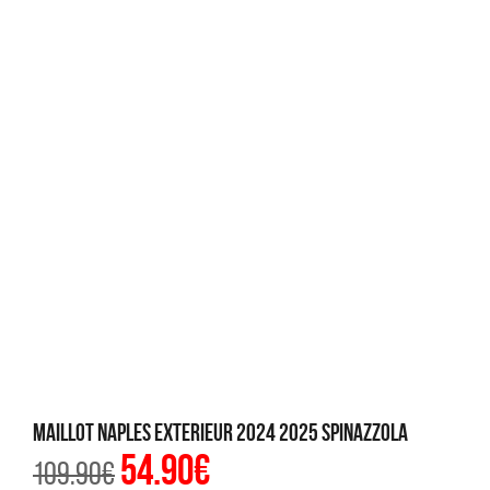
Maillot Naples Exterieur 2024 2025 Spinazzola
54.90
€
Le
Le
109.90
€
prix
prix