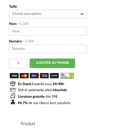
initial
actuel
était :
est :
Taille
109.90€.
54.90€.
Nom
+5.00€
Numéro
+5.00€
quantité
AJOUTER AU PANIER
de
Maillot
Naples
Exterieur
2024
2025
Spinazzola
Produit