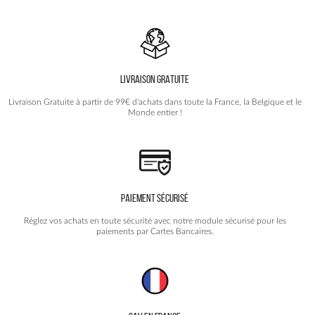
Les
options
peuvent
être
choisies
LIVRAISON GRATUITE
sur
la
Livraison Gratuite à partir de 99€ d'achats dans toute la France, la Belgique et le
page
Monde entier !
du
produit
PAIEMENT SÉCURISÉ
Réglez vos achats en toute sécurité avec notre module sécurisé pour les
paiements par Cartes Bancaires.