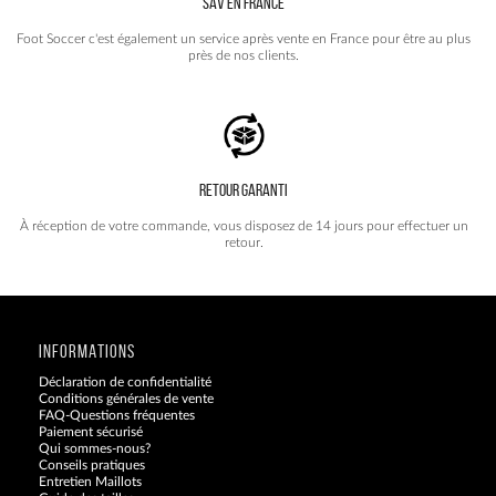
SAV EN FRANCE
Foot Soccer c'est également un service après vente en France pour être au plus
près de nos clients.
RETOUR GARANTI
À réception de votre commande, vous disposez de 14 jours pour effectuer un
retour.
INFORMATIONS
Déclaration de confidentialité
Conditions générales de vente
FAQ-Questions fréquentes
Paiement sécurisé
Qui sommes-nous?
Conseils pratiques
Entretien Maillots