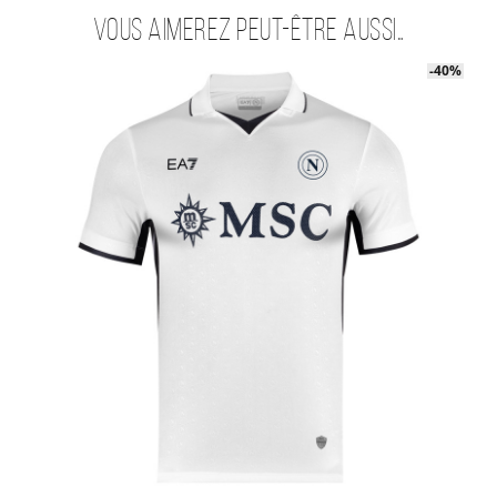
Vous aimerez peut-être aussi…
-40%
-40%