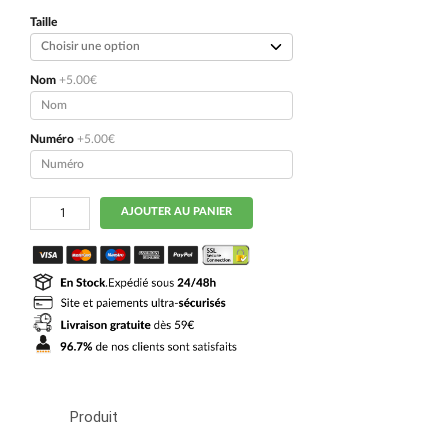
initial
actuel
était :
est :
Taille
109.90€.
54.90€.
Nom
+5.00€
Numéro
+5.00€
quantité
AJOUTER AU PANIER
de
Maillot
Naples
Exterieur
2024
2025
Ngonge
Produit