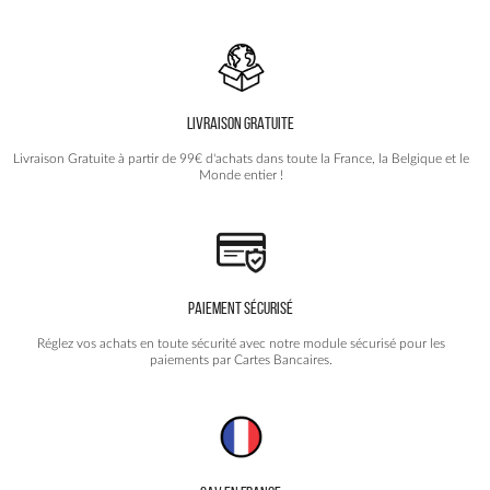
Les
options
peuvent
être
choisies
LIVRAISON GRATUITE
sur
la
Livraison Gratuite à partir de 99€ d'achats dans toute la France, la Belgique et le
page
Monde entier !
du
produit
PAIEMENT SÉCURISÉ
Réglez vos achats en toute sécurité avec notre module sécurisé pour les
paiements par Cartes Bancaires.