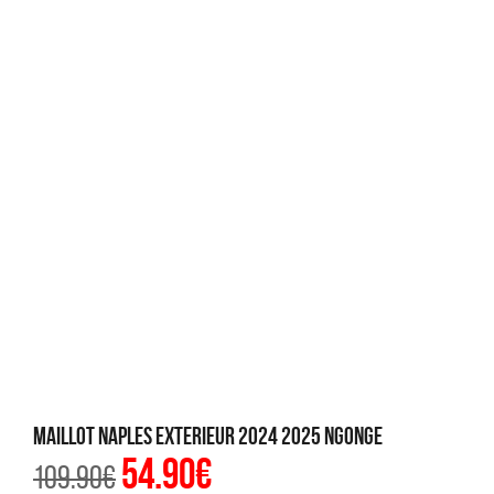
Maillot Naples Exterieur 2024 2025 Ngonge
54.90
€
Le
Le
109.90
€
prix
prix