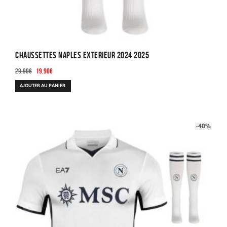
Chaussettes Naples Exterieur 2024 2025
Le
Le
29.90
€
19.90
€
prix
prix
AJOUTER AU PANIER
initial
actuel
était :
est :
29.90€.
19.90€.
-40%