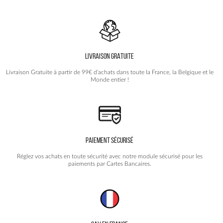
Les
options
peuvent
être
choisies
LIVRAISON GRATUITE
sur
la
Livraison Gratuite à partir de 99€ d'achats dans toute la France, la Belgique et le
page
Monde entier !
du
produit
PAIEMENT SÉCURISÉ
Réglez vos achats en toute sécurité avec notre module sécurisé pour les
paiements par Cartes Bancaires.