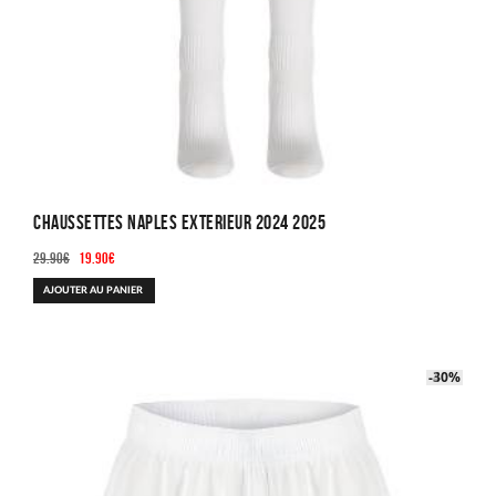
produit
Chaussettes Naples Exterieur 2024 2025
Le
Le
29.90
€
19.90
€
prix
prix
AJOUTER AU PANIER
initial
actuel
était :
est :
29.90€.
19.90€.
-40%
-30%