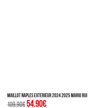
Maillot Naples Exterieur 2024 2025 Mario Rui
54.90
€
Le
Le
109.90
€
prix
prix