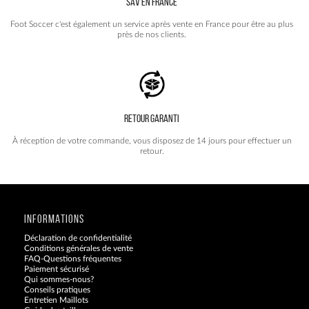
SAV EN FRANCE
Foot Soccer c'est également un service après vente en France pour être au plus
près de nos clients.
RETOUR GARANTI
À réception de votre commande, vous disposez de 14 jours pour effectuer un
retour.
INFORMATIONS
Déclaration de confidentialité
Conditions générales de vente
FAQ-Questions fréquentes
Paiement sécurisé
Qui sommes-nous?
Conseils pratiques
Entretien Maillots