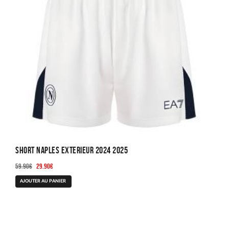
Short Naples Exterieur 2024 2025
Le
Le
59.90
€
29.90
€
prix
prix
Ce
AJOUTER AU PANIER
initial
actuel
produit
était :
est :
a
59.90€.
29.90€.
plusieurs
variations.