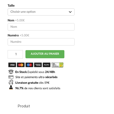
initial
actuel
était :
est :
Taille
109.90€.
54.90€.
Nom
+5.00€
Numéro
+5.00€
quantité
AJOUTER AU PANIER
de
Maillot
Naples
Exterieur
2024
2025
Mario
Rui
Produit