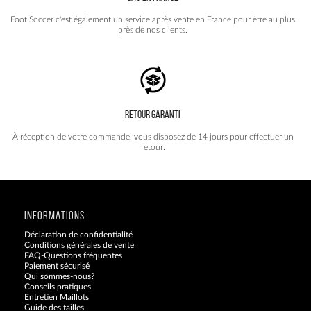
Foot Soccer c'est également un service après vente en France pour être au plus
près de nos clients.
RETOUR GARANTI
À réception de votre commande, vous disposez de 14 jours pour effectuer un
retour.
INFORMATIONS
Déclaration de confidentialité
Conditions générales de vente
FAQ-Questions fréquentes
Paiement sécurisé
Qui sommes-nous?
Conseils pratiques
Entretien Maillots
Guide des tailles