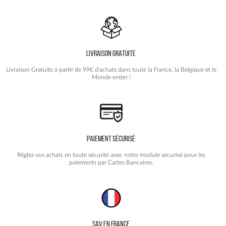
Les
options
peuvent
être
choisies
LIVRAISON GRATUITE
sur
la
Livraison Gratuite à partir de 99€ d'achats dans toute la France, la Belgique et le
page
Monde entier !
du
produit
PAIEMENT SÉCURISÉ
Réglez vos achats en toute sécurité avec notre module sécurisé pour les
paiements par Cartes Bancaires.
SAV EN FRANCE