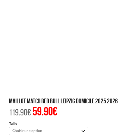
Maillot Match Red Bull Leipzig Domicile 2025 2026
59.90
€
Le
Le
119.90
€
prix
prix
initial
actuel
était :
est :
Taille
119.90€.
59.90€.