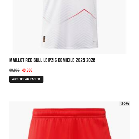
Maillot Red Bull Leipzig Domicile 2025 2026
Le
Le
99.90
€
49.90
€
prix
prix
Ce
AJOUTER AU PANIER
initial
actuel
produit
était :
est :
a
99.90€.
49.90€.
plusieurs
-40%
-30%
variations.
Les
options
peuvent
être
choisies