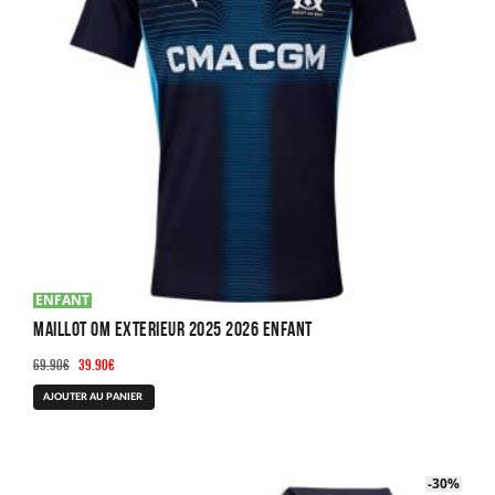
choisies
sur
la
page
du
produit
ENFANT
Maillot OM Exterieur 2025 2026 Enfant
Le
Le
69.90
€
39.90
€
prix
prix
Ce
AJOUTER AU PANIER
initial
actuel
produit
était :
est :
a
69.90€.
39.90€.
plusieurs
-30%
-30%
variations.