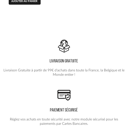
AJOUTER AU PANIER
initial
actuel
était :
est :
22.90€.
14.90€.
LIVRAISON GRATUITE
Livraison Gratuite à partir de 99€ d'achats dans toute la France, la Belgique et le
Monde entier !
PAIEMENT SÉCURISÉ
Réglez vos achats en toute sécurité avec notre module sécurisé pour les
paiements par Cartes Bancaires.