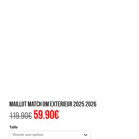
Maillot Match OM Exterieur 2025 2026
59.90
€
Le
Le
119.90
€
prix
prix
initial
actuel
était :
est :
Taille
119.90€.
59.90€.