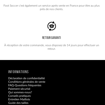
Foot Soccer c'est également un service après vente en France pour être au plus
près de nos clients.
RETOUR GARANTI
À réception de votre commande, vous disposez de 14 jours pour effectuer un
retour.
INFORMATIONS
Déclaration de confidentialité
Conditions générales de vente
FAQ-Questions fréquentes
Paiement sécurisé
Qui sommes-nous?
Conseils pratiques
Entretien Maillots
Guide des tailles