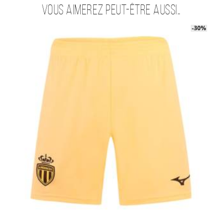
Vous aimerez peut-être aussi…
-40%
-30%