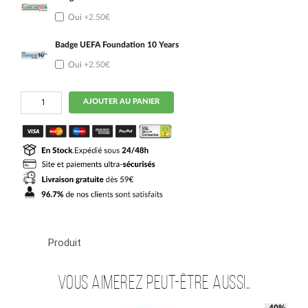
Oui
+2.50€
Badge UEFA Foundation 10 Years
Oui
+2.50€
quantité
AJOUTER AU PANIER
de
Maillot
Kit
Enfant
Red
Bull
Leipzig
Exterieur
2024
2025
Produit
Vous aimerez peut-être aussi…
-40%
-40%