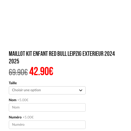
Maillot Kit Enfant Red Bull Leipzig Exterieur 2024
2025
42.90
€
Le
Le
69.90
€
prix
prix
initial
actuel
était :
est :
Taille
69.90€.
42.90€.
Nom
+5.00€
Numéro
+5.00€