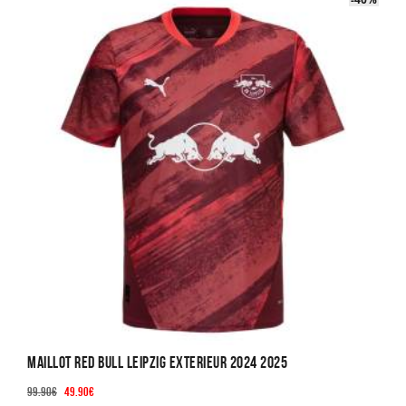
Maillot Red Bull Leipzig Exterieur 2024 2025
Le
Le
99.90
€
49.90
€