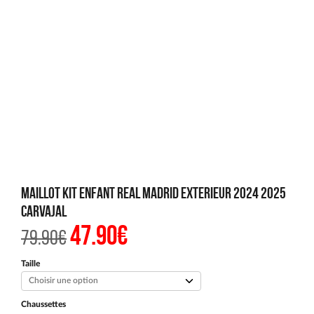
Maillot Kit Enfant Real Madrid Exterieur 2024 2025
Carvajal
47.90
€
Le
Le
79.90
€
prix
prix
initial
actuel
était :
est :
Taille
79.90€.
47.90€.
Chaussettes