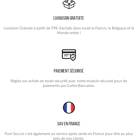
être
choisies
LIVRAISON GRATUITE
sur
la
Livraison Gratuite à partir de 99€ d'achats dans toute la France, la Belgique et le
page
Monde entier !
du
produit
PAIEMENT SÉCURISÉ
Réglez vos achats en toute sécurité avec notre module sécurisé pour les
paiements par Cartes Bancaires.
SAV EN FRANCE
Foot Soccer c'est également un service après vente en France pour être au plus
près de nos clients.