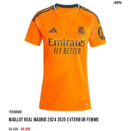
-40%
-40%
FEMME
Maillot Real Madrid 2024 2025 Exterieur Femme
Le
Le
99.90
€
49.90
€