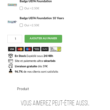
Badge UEFA Foundation
Oui
+2.50€
Badge UEFA Foundation 10 Years
Oui
+2.50€
quantité
AJOUTER AU PANIER
de
Maillot
Kit
Enfant
Real
Madrid
Exterieur
2024
2025
Carvajal
Produit
Vous aimerez peut-être aussi…