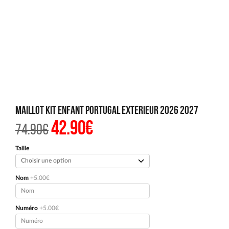
Maillot Kit Enfant Portugal Exterieur 2026 2027
42.90
€
Le
Le
74.90
€
prix
prix
initial
actuel
était :
est :
Taille
74.90€.
42.90€.
Nom
+5.00€
Numéro
+5.00€