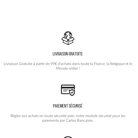
était :
est :
a
69.90€.
39.90€.
plusieurs
variations.
Les
options
peuvent
être
choisies
LIVRAISON GRATUITE
sur
la
Livraison Gratuite à partir de 99€ d'achats dans toute la France, la Belgique et le
page
Monde entier !
du
produit
PAIEMENT SÉCURISÉ
Réglez vos achats en toute sécurité avec notre module sécurisé pour les
paiements par Cartes Bancaires.