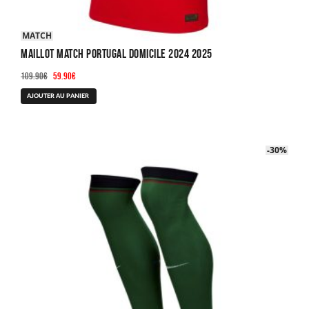
MATCH
Maillot Match Portugal Domicile 2024 2025
Le
Le
109.90
€
59.90
€
prix
prix
Ce
AJOUTER AU PANIER
initial
actuel
produit
était :
est :
a
109.90€.
59.90€.
plusieurs
-30%
-30%
variations.
Les
options
peuvent
être
choisies
sur
la
page
du
produit