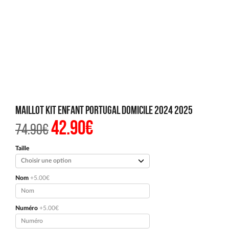
Maillot Kit Enfant Portugal Domicile 2024 2025
42.90
€
Le
Le
74.90
€
prix
prix
initial
actuel
était :
est :
Taille
74.90€.
42.90€.
Nom
+5.00€
Numéro
+5.00€