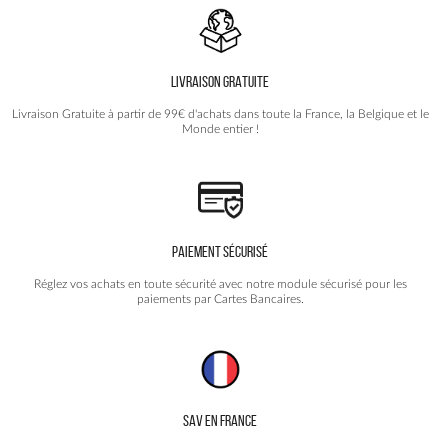
peuvent
être
choisies
LIVRAISON GRATUITE
sur
la
Livraison Gratuite à partir de 99€ d'achats dans toute la France, la Belgique et le
page
Monde entier !
du
produit
PAIEMENT SÉCURISÉ
Réglez vos achats en toute sécurité avec notre module sécurisé pour les
paiements par Cartes Bancaires.
SAV EN FRANCE