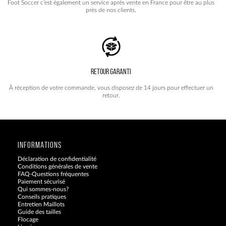
Foot Soccer c'est également un service après vente en France pour être au plus
près de nos clients.
RETOUR GARANTI
À réception de votre commande, vous disposez de 14 jours pour effectuer un
retour.
INFORMATIONS
Déclaration de confidentialité
Conditions générales de vente
FAQ-Questions fréquentes
Paiement sécurisé
Qui sommes-nous?
Conseils pratiques
Entretien Maillots
Guide des tailles
Flocage