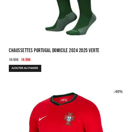
Chaussettes Portugal Domicile 2024 2025 Verte
Le
Le
19.90
€
14.90
€
prix
prix
AJOUTER AU PANIER
initial
actuel
était :
est :
19.90€.
14.90€.
-40%