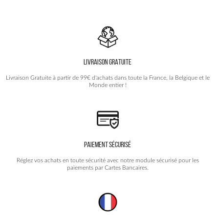
variations.
Les
options
peuvent
être
choisies
LIVRAISON GRATUITE
sur
la
Livraison Gratuite à partir de 99€ d'achats dans toute la France, la Belgique et le
page
Monde entier !
du
produit
PAIEMENT SÉCURISÉ
Réglez vos achats en toute sécurité avec notre module sécurisé pour les
paiements par Cartes Bancaires.