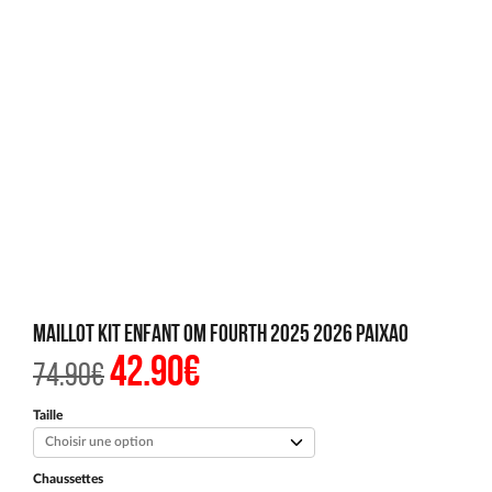
Maillot Kit Enfant OM Fourth 2025 2026 Paixao
42.90
€
Le
Le
74.90
€
prix
prix
initial
actuel
était :
est :
Taille
74.90€.
42.90€.
Chaussettes