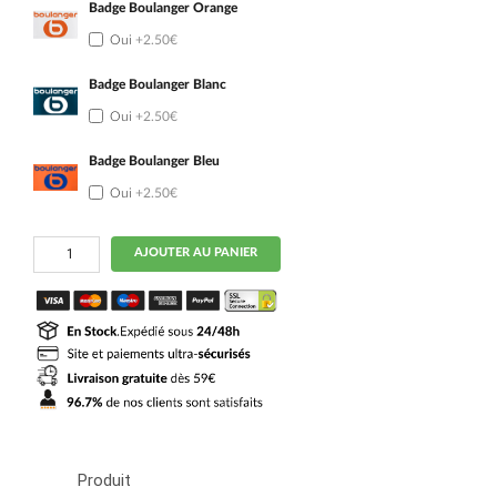
Badge Boulanger Orange
Oui
+2.50€
Badge Boulanger Blanc
Oui
+2.50€
Badge Boulanger Bleu
Oui
+2.50€
quantité
AJOUTER AU PANIER
de
Maillot
Kit
Enfant
OM
Fourth
2025
2026
Paixao
Produit