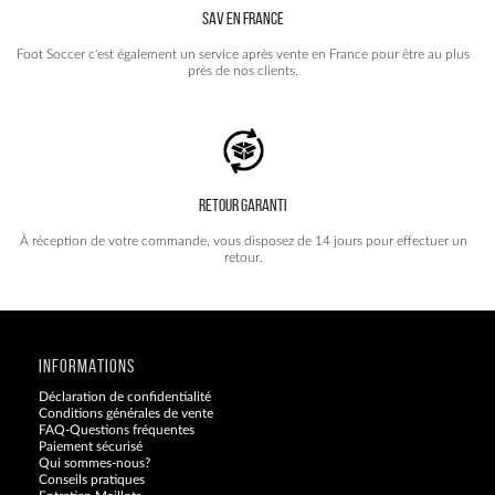
SAV EN FRANCE
Foot Soccer c'est également un service après vente en France pour être au plus
près de nos clients.
RETOUR GARANTI
À réception de votre commande, vous disposez de 14 jours pour effectuer un
retour.
INFORMATIONS
Déclaration de confidentialité
Conditions générales de vente
FAQ-Questions fréquentes
Paiement sécurisé
Qui sommes-nous?
Conseils pratiques