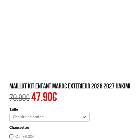
Maillot Kit Enfant Maroc Exterieur 2026 2027 Hakimi
47.90
€
Le
Le
79.90
€
prix
prix
initial
actuel
était :
est :
Taille
79.90€.
47.90€.
Chaussettes
Oui
+8.00€