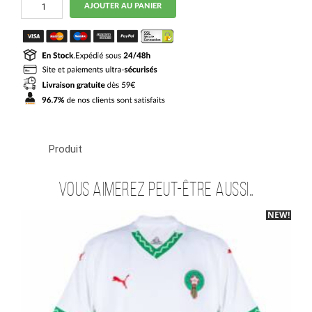
AJOUTER AU PANIER
de
Maillot
Kit
Enfant
Maroc
Exterieur
2026
2027
Hakimi
Produit
Vous aimerez peut-être aussi…
NEW!
-40%