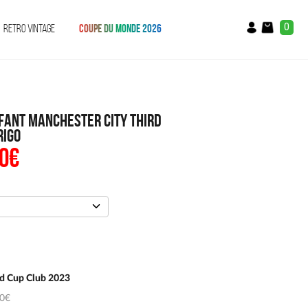
0
RETRO VINTAGE
COUPE DU MONDE 2026
nfant Manchester City Third
rigo
0
€
Le
prix
al
actuel
:
est :
€.
47.90€.
d Cup Club 2023
50€