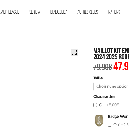
EMIER LEAGUE
SERIE A
BUNDESLIGA
AUTRES CLUBS
NATIONS
Maillot Kit E
2024 2025 Rod
47.9
Le
79.90
€
prix
initi
était 
Taille
79.90
Chaussettes
Oui
+8.00€
Badge Worl
Oui
+2.