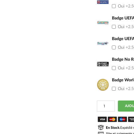
Oui
+2.
Badge UEFA
Oui
+2.
Badge UEFA
Oui
+2.
Badge No R
Oui
+2.
Badge Worl
Oui
+2.
quantité
AJOU
de
Maillot
Kit
Enfant
Manchester
City
Third