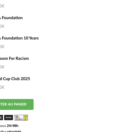
50€
 Foundation
50€
 Foundation 10 Years
50€
oom For Racism
50€
d Cup Club 2025
50€
TER AU PANIER