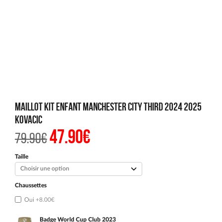
Maillot Kit Enfant Manchester City Third 2024 2025
Kovacic
47.90
€
Le
Le
79.90
€
prix
prix
initial
actuel
était :
est :
Taille
79.90€.
47.90€.
Chaussettes
Oui
+8.00€
Badge World Cup Club 2023