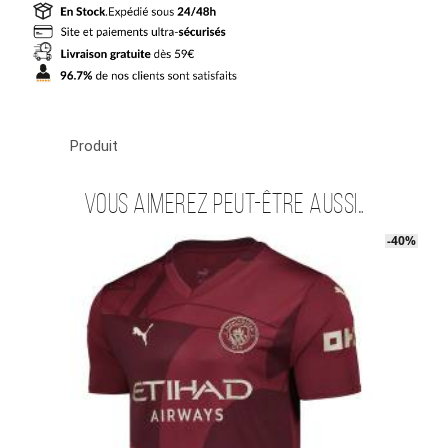
Manchester
City
Third
2024
2025
Kovacic
Produit
Vous aimerez peut-être aussi…
-40%
-40%