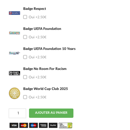
Badge Respect
Oui
+2.50€
Badge UEFA Foundation
Oui
+2.50€
Badge UEFA Foundation 10 Years
Oui
+2.50€
Badge No Room For Racism
Oui
+2.50€
Badge World Cup Club 2025
Oui
+2.50€
quantité
AJOUTER AU PANIER
de
Maillot
Kit
Enfant