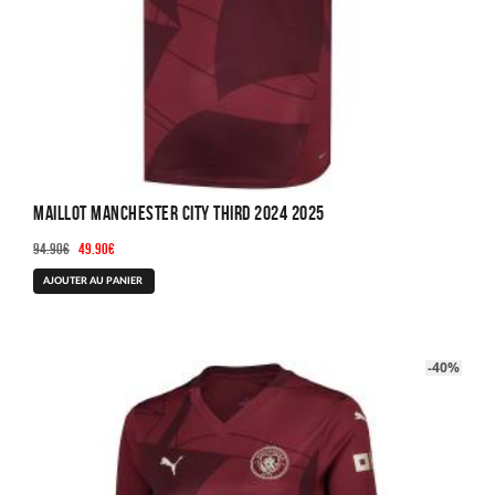
Maillot Manchester City Third 2024 2025
Le
Le
94.90
€
49.90
€
prix
prix
Ce
AJOUTER AU PANIER
initial
actuel
produit
était :
est :
a
94.90€.
49.90€.
plusieurs
-40%
variations.
Les
options
peuvent
être
choisies