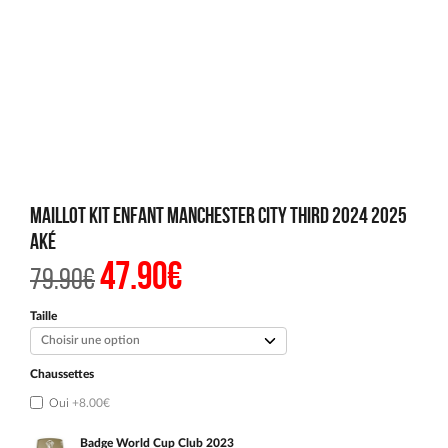
Maillot Kit Enfant Manchester City Third 2024 2025
Aké
47.90
€
Le
Le
79.90
€
prix
prix
initial
actuel
était :
est :
Taille
79.90€.
47.90€.
Chaussettes
Oui
+8.00€
Badge World Cup Club 2023