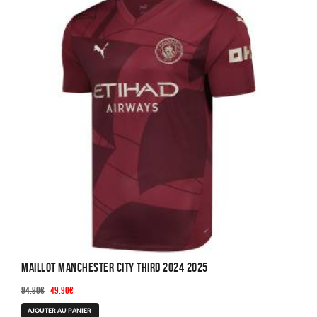
Maillot Manchester City Third 2024 2025
Le
Le
94.90
€
49.90
€
prix
prix
Ce
AJOUTER AU PANIER