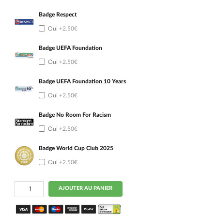
Badge Respect
Oui
+2.50€
Badge UEFA Foundation
Oui
+2.50€
Badge UEFA Foundation 10 Years
Oui
+2.50€
Badge No Room For Racism
Oui
+2.50€
Badge World Cup Club 2025
Oui
+2.50€
quantité
AJOUTER AU PANIER
de
Maillot
Kit
Enfant