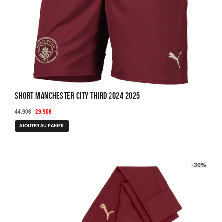
Short Manchester City Third 2024 2025
Le
Le
44.90
€
29.90
€
prix
prix
Ce
AJOUTER AU PANIER
initial
actuel
produit
était :
est :
a
44.90€.
29.90€.
plusieurs
-30%
variations.
Les
options
peuvent
être
choisies