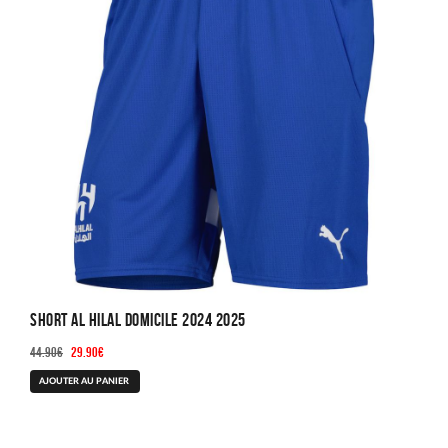
Short Al Hilal Domicile 2024 2025
Le
Le
44.90
€
29.90
€
prix
prix
Ce
AJOUTER AU PANIER
initial
actuel
produit
était :
est :
a
44.90€.
29.90€.
plusieurs