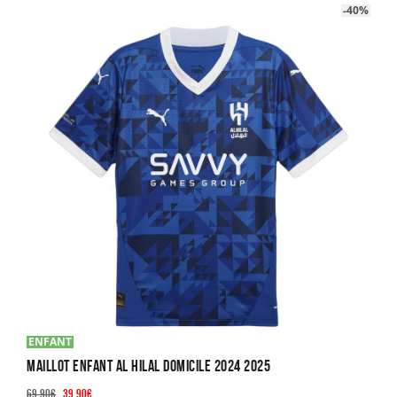
-40%
variations.
Les
options
peuvent
être
choisies
sur
la
page
du
produit
ENFANT
Maillot Enfant AL Hilal Domicile 2024 2025
Le
Le
69.90
€
39.90
€