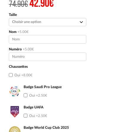
42.90
€
Le
Le
74.90
€
prix
prix
initial
actuel
était :
est :
Taille
74.90€.
42.90€.
Nom
+5.00€
Numéro
+5.00€
Chaussettes
Oui
+8.00€
Badge Saudi Pro League
Oui
+2.50€
Badge UAFA
Oui
+2.50€
Badge World Cup Club 2025