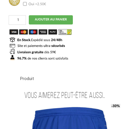
Oui
+2.50€
quantité
AJOUTER AU PANIER
de
Maillot
Kit
Enfant
Domicile
Al
Hilal
2024
2025
Produit
Vous aimerez peut-être aussi…
-40%
-30%