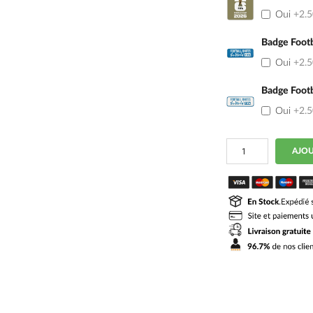
Oui
+2.
Badge Footb
Oui
+2.
Badge Footb
Oui
+2.
quantité
AJOU
de
MAILLOT
KIT
ENFANT
ARGENTINE
3
ETOILES
MESSI
DOMICILE