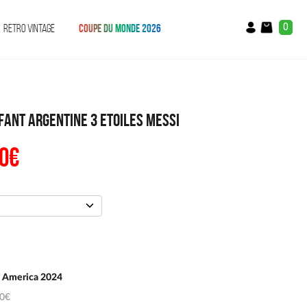
0
RETRO VINTAGE
COUPE DU MONDE 2026
FANT ARGENTINE 3 ETOILES MESSI
0
€
Le
prix
al
actuel
:
est :
€.
47.90€.
 America 2024
50€