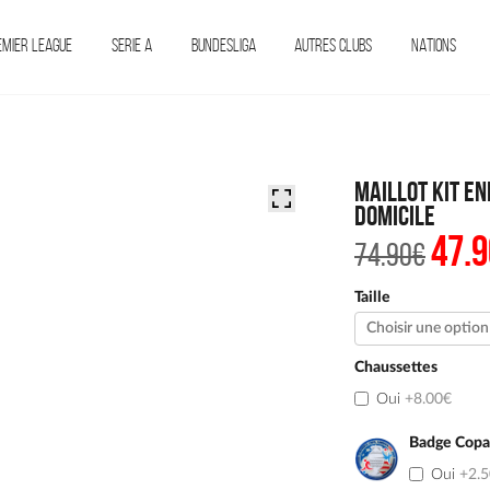
EMIER LEAGUE
SERIE A
BUNDESLIGA
AUTRES CLUBS
NATIONS
MAILLOT KIT EN
DOMICILE
47.9
Le
74.90
€
prix
initi
était 
Taille
74.90
Chaussettes
Oui
+8.00€
Badge Copa
Oui
+2.