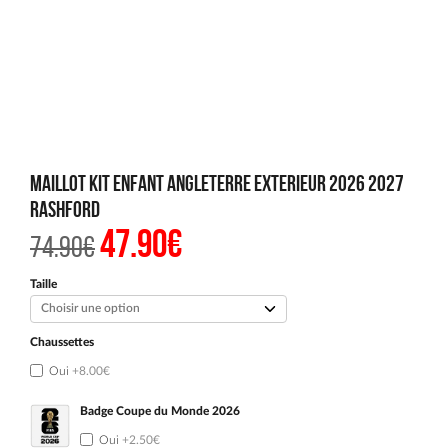
Maillot Kit Enfant Angleterre Exterieur 2026 2027
Rashford
47.90
€
Le
Le
74.90
€
prix
prix
initial
actuel
était :
est :
Taille
74.90€.
47.90€.
Chaussettes
Oui
+8.00€
Badge Coupe du Monde 2026
Oui
+2.50€