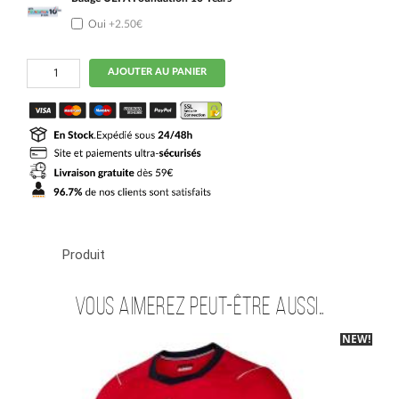
Oui
+2.50€
quantité
AJOUTER AU PANIER
de
Maillot
Kit
Enfant
Angleterre
Exterieur
2026
2027
Rashford
Produit
Vous aimerez peut-être aussi…
NEW!
-40%