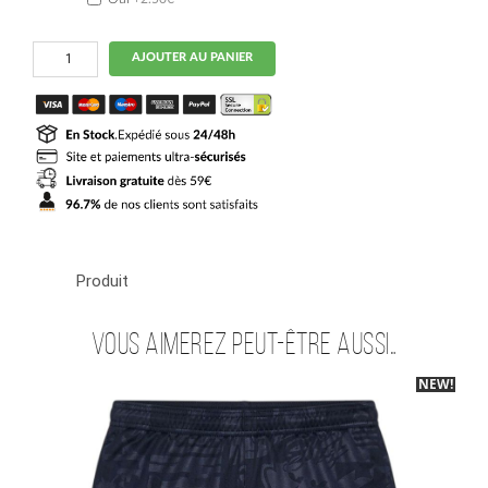
quantité
AJOUTER AU PANIER
de
Maillot
Kit
Enfant
Angleterre
Exterieur
2026
2027
Bellingham
Produit
Vous aimerez peut-être aussi…
NEW!
-40%