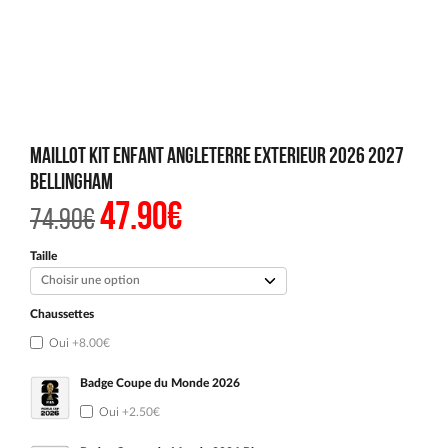
Maillot Kit Enfant Angleterre Exterieur 2026 2027
Bellingham
47.90
€
Le
Le
74.90
€
prix
prix
initial
actuel
était :
est :
Taille
74.90€.
47.90€.
Chaussettes
Oui
+8.00€
Badge Coupe du Monde 2026
Oui
+2.50€