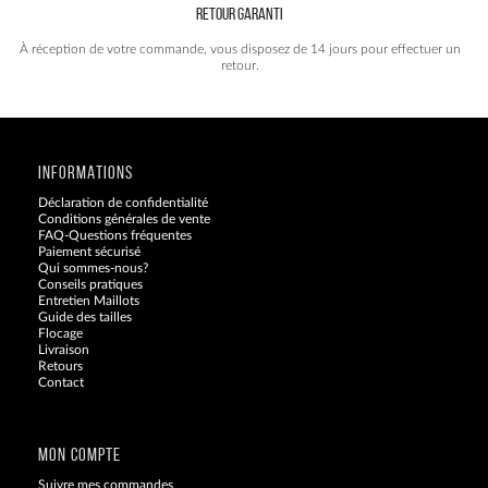
RETOUR GARANTI
À réception de votre commande, vous disposez de 14 jours pour effectuer un
retour.
INFORMATIONS
Déclaration de confidentialité
Conditions générales de vente
FAQ-Questions fréquentes
Paiement sécurisé
Qui sommes-nous?
Conseils pratiques
Entretien Maillots
Guide des tailles
Flocage
Livraison
Retours
Contact
Blog
MON COMPTE
Suivre mes commandes