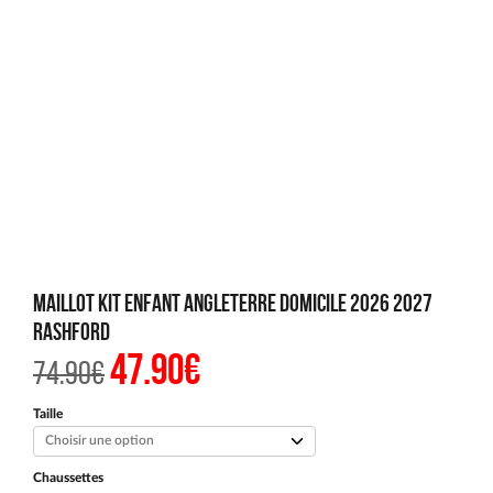
Maillot Kit Enfant Angleterre Domicile 2026 2027
Rashford
47.90
€
Le
Le
74.90
€
prix
prix
initial
actuel
était :
est :
Taille
74.90€.
47.90€.
Chaussettes