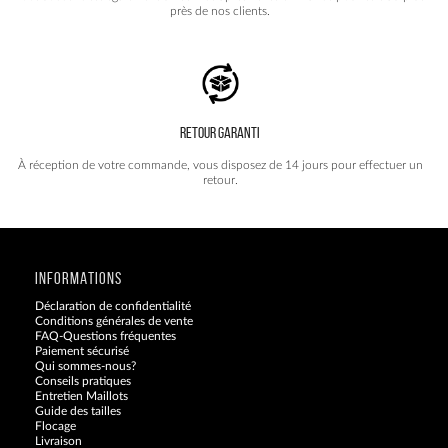
près de nos clients.
RETOUR GARANTI
À réception de votre commande, vous disposez de 14 jours pour effectuer un
retour.
INFORMATIONS
Déclaration de confidentialité
Conditions générales de vente
FAQ-Questions fréquentes
Paiement sécurisé
Qui sommes-nous?
Conseils pratiques
Entretien Maillots
Guide des tailles
Flocage
Livraison