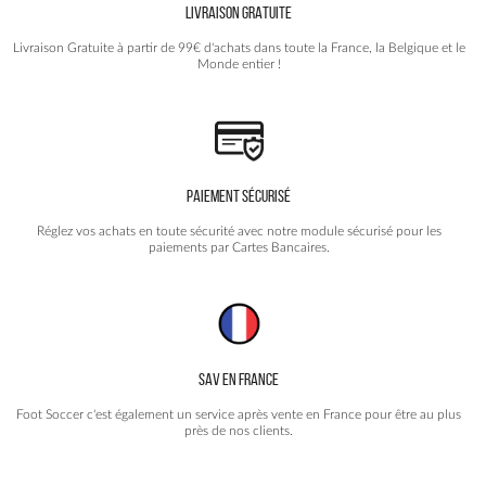
LIVRAISON GRATUITE
sur
la
Livraison Gratuite à partir de 99€ d'achats dans toute la France, la Belgique et le
page
Monde entier !
du
produit
PAIEMENT SÉCURISÉ
Réglez vos achats en toute sécurité avec notre module sécurisé pour les
paiements par Cartes Bancaires.
SAV EN FRANCE
Foot Soccer c'est également un service après vente en France pour être au plus
près de nos clients.