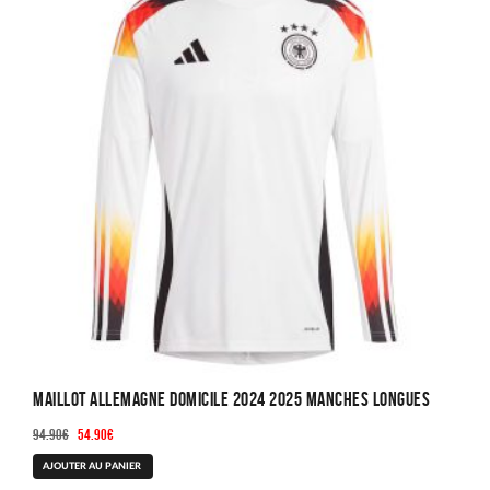
Maillot Allemagne Domicile 2024 2025 Manches Longues
Le
Le
94.90
€
54.90
€
prix
prix
Ce
AJOUTER AU PANIER
initial
actuel
produit