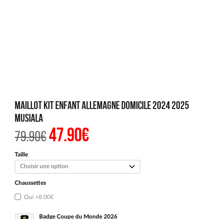
Maillot Kit Enfant Allemagne Domicile 2024 2025
Musiala
47.90
€
Le
Le
79.90
€
prix
prix
initial
actuel
était :
est :
Taille
79.90€.
47.90€.
Chaussettes
Oui
+8.00€
Badge Coupe du Monde 2026