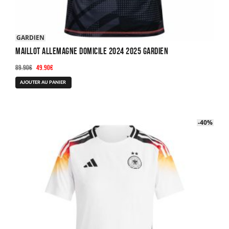
GARDIEN
Maillot Allemagne Domicile 2024 2025 Gardien
Le
Le
89.90
€
49.90
€
prix
prix
Ce
AJOUTER AU PANIER
initial
actuel
produit
était :
est :
a
89.90€.
49.90€.
plusieurs
-40%
-40%
variations.
Les
options
peuvent
être
choisies
sur
la
page
du