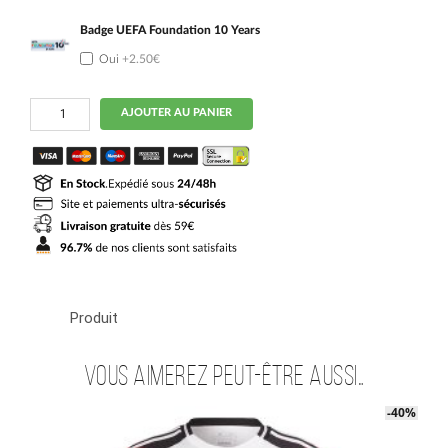
Badge UEFA Foundation 10 Years
Oui
+2.50€
quantité
AJOUTER AU PANIER
de
Maillot
Kit
Enfant
Allemagne
Domicile
2024
2025
Musiala
Produit
Vous aimerez peut-être aussi…
-40%
-40%