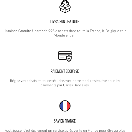
peuvent
être
choisies
LIVRAISON GRATUITE
sur
la
Livraison Gratuite à partir de 99€ d'achats dans toute la France, la Belgique et le
page
Monde entier !
du
produit
PAIEMENT SÉCURISÉ
Réglez vos achats en toute sécurité avec notre module sécurisé pour les
paiements par Cartes Bancaires.
SAV EN FRANCE
Foot Soccer c'est également un service après vente en France pour être au plus