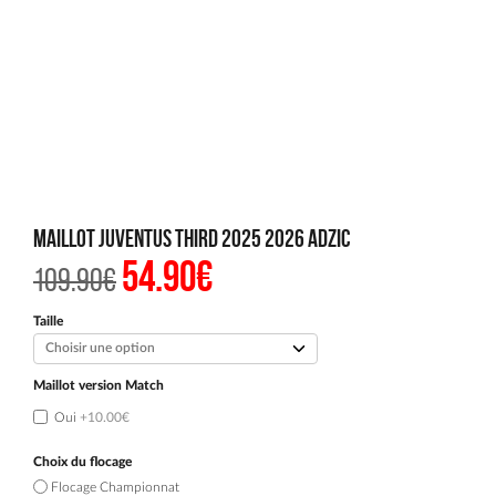
Maillot Juventus Third 2025 2026 Adzic
54.90
€
Le
Le
109.90
€
prix
prix
initial
actuel
était :
est :
Taille
109.90€.
54.90€.
Maillot version Match
Oui
+10.00€
Choix du flocage
Flocage Championnat