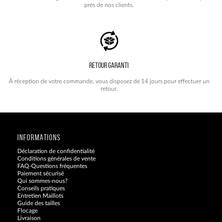
près de nos clients.
RETOUR GARANTI
À réception de votre commande, vous disposez de 14 jours pour effectuer un
retour.
INFORMATIONS
Déclaration de confidentialité
Conditions générales de vente
FAQ-Questions fréquentes
Paiement sécurisé
Qui sommes-nous?
Conseils pratiques
Entretien Maillots
Guide des tailles
Flocage
Livraison