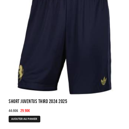
Short Juventus Third 2024 2025
Le
Le
44.90
€
29.90
€
prix
prix
Ce
AJOUTER AU PANIER
initial
actuel
produit
était :
est :