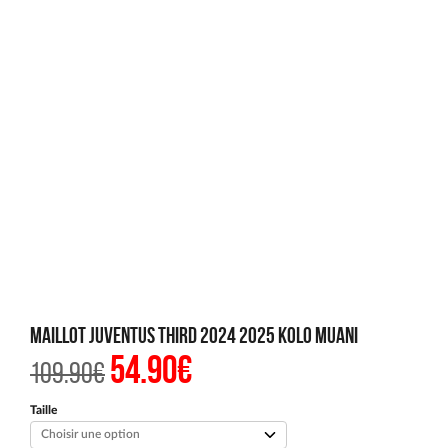
Maillot Juventus Third 2024 2025 Kolo Muani
54.90
€
Le
Le
109.90
€
prix
prix
initial
actuel
était :
est :
Taille
109.90€.
54.90€.