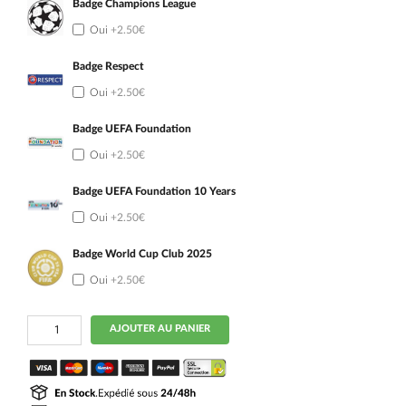
Badge Champions League
Oui
+2.50€
Badge Respect
Oui
+2.50€
Badge UEFA Foundation
Oui
+2.50€
Badge UEFA Foundation 10 Years
Oui
+2.50€
Badge World Cup Club 2025
Oui
+2.50€
quantité
AJOUTER AU PANIER
de
Maillot
Juventus
Third
2024
2025