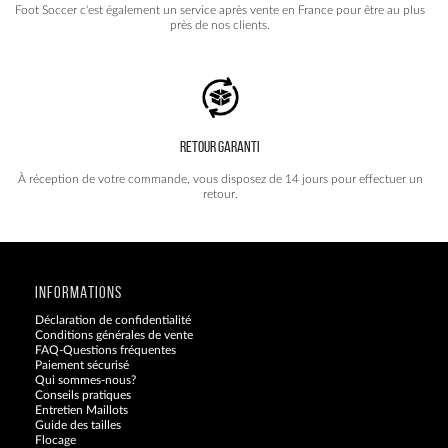
Foot Soccer c'est également un service après vente en France pour être au plus
près de nos clients.
RETOUR GARANTI
À réception de votre commande, vous disposez de 14 jours pour effectuer un
retour.
INFORMATIONS
Déclaration de confidentialité
Conditions générales de vente
FAQ-Questions fréquentes
Paiement sécurisé
Qui sommes-nous?
Conseils pratiques
Entretien Maillots
Guide des tailles
Flocage