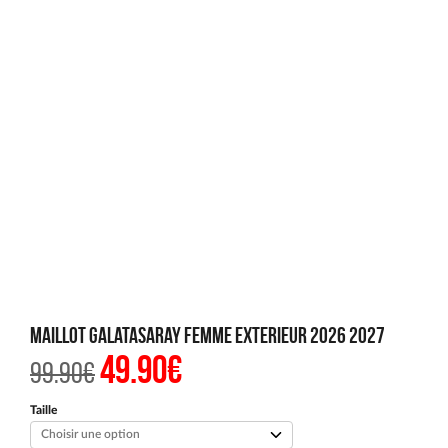
Maillot Galatasaray Femme Exterieur 2026 2027
49.90
€
Le
Le
99.90
€
prix
prix
initial
actuel
était :
est :
Taille
99.90€.
49.90€.