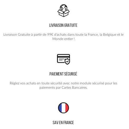
options
peuvent
être
choisies
LIVRAISON GRATUITE
sur
la
Livraison Gratuite à partir de 99€ d'achats dans toute la France, la Belgique et le
page
Monde entier !
du
produit
PAIEMENT SÉCURISÉ
Réglez vos achats en toute sécurité avec notre module sécurisé pour les
paiements par Cartes Bancaires.
SAV EN FRANCE