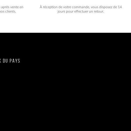
e après vente en
À réception de votre commande, vous disposez de 14
os clients.
jours pour effectuer un retour.
X DU PAYS