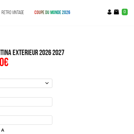
0
RETRO VINTAGE
COUPE DU MONDE 2026
ntina Exterieur 2026 2027
0
€
Le
prix
al
actuel
:
est :
€.
49.90€.
e A