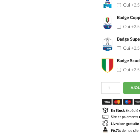
Oui
+2.
Badge Coppa
Oui
+2.
Badge Super
Oui
+2.
Badge Scud
Oui
+2.
quantité
AJOU
de
Maillot
Fiorentina
Exterieur
2026
2027