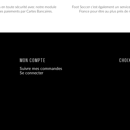
s en toute sécurité avec notre module
Foot Soccer c'est également un servic
les paiements par Cartes Bancaires.
France pour être au plus près de n
MON COMPTE
CHOI
Suivre mes commandes
Se connecter