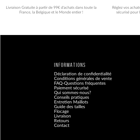
Livraison Gratuite à partir de 99€ d'achats dans toute la
Réglez vos achat
France, la Belgique et le Monde entier !
sécurisé pour 
INFORMATIONS
Déclaration de confidentialité
Conditions générales de vente
FAQ-Questions fréquentes
Paiement sécurisé
Qui sommes-nous?
Conseils pratiques
Entretien Maillots
Guide des tailles
Flocage
Livraison
Retours
Contact
Blog