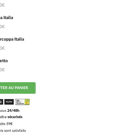
50€
 Italia
50€
coppa Italia
50€
etto
50€
TER AU PANIER