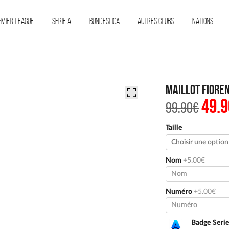
EMIER LEAGUE
SERIE A
BUNDESLIGA
AUTRES CLUBS
NATIONS
Maillot Fiore
49.9
Le
99.90
€
prix
initi
était 
Taille
99.90
Nom
+5.00€
Numéro
+5.00€
Badge Seri