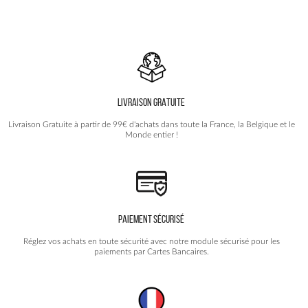
plusieurs
variations.
Les
options
peuvent
être
choisies
LIVRAISON GRATUITE
sur
la
Livraison Gratuite à partir de 99€ d'achats dans toute la France, la Belgique et le
page
Monde entier !
du
produit
PAIEMENT SÉCURISÉ
Réglez vos achats en toute sécurité avec notre module sécurisé pour les
paiements par Cartes Bancaires.