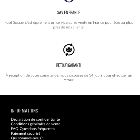
SAV EN FRANCE
Foot Soccer c'est également un service après vente en France pour être au plus
près de nos clients.
RETOUR GARANTI
À réception de votre commande, vous disposez de 14 jours pour effectuer un
retour.
INFORMATIONS
Déclaration de confidentialité
Conditions générales de vente
FAQ-Questions fréquentes
Paiement sécurisé
Qui sommes-nous?