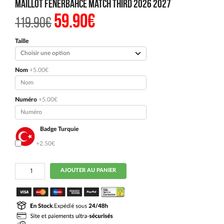
Maillot Fenerbahce Match Third 2026 2027
59.90
€
Le
Le
119.90
€
prix
prix
initial
actuel
était :
est :
Taille
119.90€.
59.90€.
Nom
+5.00€
Numéro
+5.00€
Badge Turquie
Oui
+2.50€
quantité
AJOUTER AU PANIER
de
Maillot
Fenerbahce
Match
Third
2026
2027