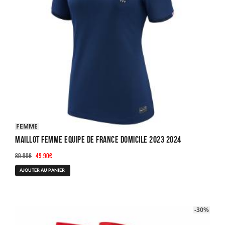
FEMME
MAILLOT FEMME EQUIPE DE FRANCE DOMICILE 2023 2024
Le
Le
89.90
€
49.90
€
prix
prix
Ce
AJOUTER AU PANIER
initial
actuel
produit
était :
est :
a
89.90€.
49.90€.
plusieurs
-30%
variations.
Les