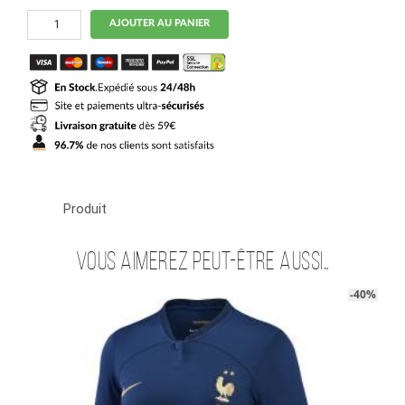
quantité
AJOUTER AU PANIER
de
Maillot
Equipe
de
France
Domicile
2023
2024
Nkunku
Produit
Vous aimerez peut-être aussi…
-40%