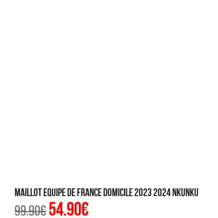
Maillot Equipe de France Domicile 2023 2024 Nkunku
54.90
€
Le
Le
99.90
€
prix
prix