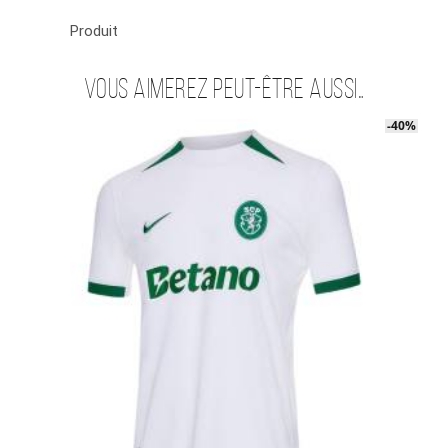
Produit
Vous aimerez peut-être aussi…
-40%
-40%