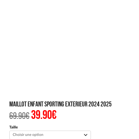
Maillot Enfant Sporting Exterieur 2024 2025
39.90
€
Le
Le
69.90
€
prix
prix
initial
actuel
était :
est :
Taille
69.90€.
39.90€.