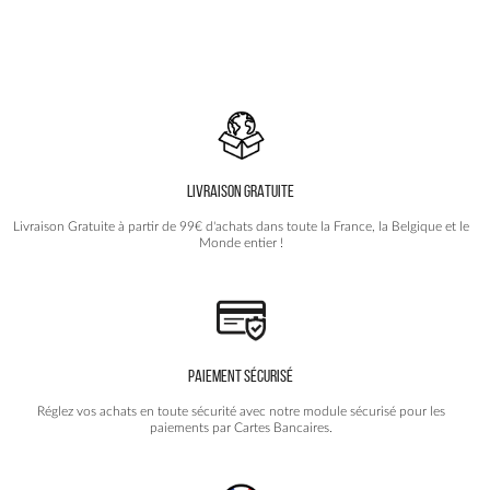
était :
est :
a
69.90€.
42.90€.
plusieurs
variations.
Les
options
peuvent
être
choisies
LIVRAISON GRATUITE
sur
la
Livraison Gratuite à partir de 99€ d'achats dans toute la France, la Belgique et le
page
Monde entier !
du
produit
PAIEMENT SÉCURISÉ
Réglez vos achats en toute sécurité avec notre module sécurisé pour les
paiements par Cartes Bancaires.