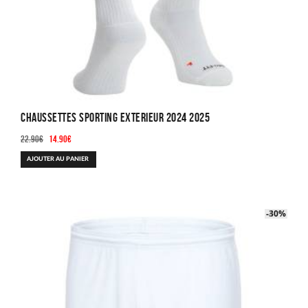
Chaussettes Sporting Exterieur 2024 2025
Le
Le
22.90
€
14.90
€
prix
prix
AJOUTER AU PANIER
initial
actuel
était :
est :
22.90€.
14.90€.
-40%
-30%