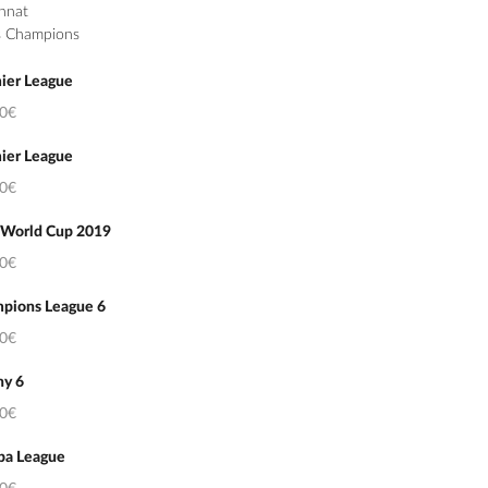
nnat
s Champions
ier League
50€
ier League
50€
 World Cup 2019
50€
pions League 6
50€
hy 6
50€
pa League