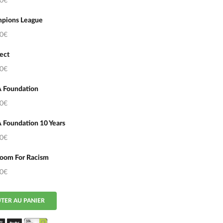
50€
pions League
50€
ect
50€
 Foundation
50€
 Foundation 10 Years
50€
oom For Racism
50€
TER AU PANIER