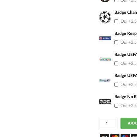
Oui
+2.
Badge Cham
Oui
+2.
Badge Resp
Oui
+2.
Badge UEFA
Oui
+2.
Badge UEFA
Oui
+2.
Badge No R
Oui
+2.
quantité
AJOU
de
Maillot
Enfant