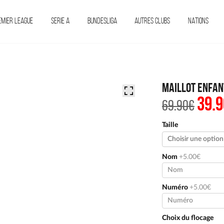
EMIER LEAGUE
SERIE A
BUNDESLIGA
AUTRES CLUBS
NATIONS
Maillot Enfan
39.9
Le
69.90
€
prix
initi
était 
Taille
69.90
Nom
+5.00€
Numéro
+5.00€
Choix du flocage