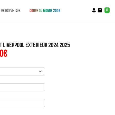
0
RETRO VINTAGE
COUPE DU MONDE 2026
t Liverpool Exterieur 2024 2025
0
€
Le
prix
al
actuel
:
est :
€.
39.90€.