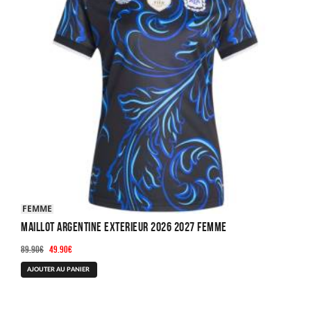
FEMME
Maillot Argentine Exterieur 2026 2027 Femme
Le
Le
89.90
€
49.90
€
prix
prix
Ce
AJOUTER AU PANIER
initial
actuel
produit
était :
est :
a
89.90€.
49.90€.