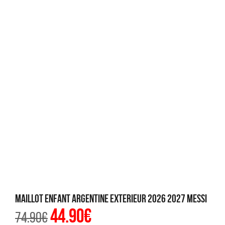
Maillot Enfant Argentine Exterieur 2026 2027 Messi
44.90
€
Le
Le
74.90
€
prix
prix