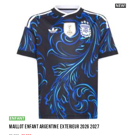
plusieurs
NEW!
variations.
Les
options
peuvent
être
choisies
sur
la
page
du
produit
ENFANT
Maillot Enfant Argentine Exterieur 2026 2027