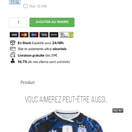
Oui
+2.50€
quantité
AJOUTER AU PANIER
de
Maillot
Enfant
Argentine
Exterieur
2026
2027
Messi
Produit
Vous aimerez peut-être aussi…
NEW!
-40%