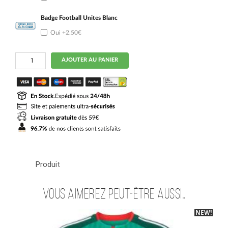
Badge Football Unites Blanc
Oui
+2.50€
quantité
AJOUTER AU PANIER
de
Maillot
Enfant
Algerie
Exterieur
2026
2027
Produit
Vous aimerez peut-être aussi…
NEW!
-40%