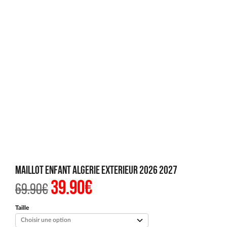
Maillot Enfant Algerie Exterieur 2026 2027
39.90
€
Le
Le
69.90
€
prix
prix
initial
actuel
était :
est :
Taille
69.90€.
39.90€.