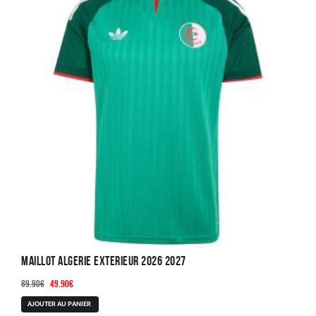
Maillot Algerie Exterieur 2026 2027
Le
Le
89.90
€
49.90
€
prix
prix
Ce
AJOUTER AU PANIER
initial
actuel