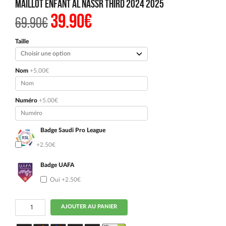
Maillot Enfant Al Nassr Third 2024 2025
39.90
€
Le
Le
69.90
€
prix
prix
initial
actuel
était :
est :
Taille
69.90€.
39.90€.
Nom
+5.00€
Numéro
+5.00€
Badge Saudi Pro League
Oui
+2.50€
Badge UAFA
Oui
+2.50€
quantité
AJOUTER AU PANIER
de
Maillot
Enfant