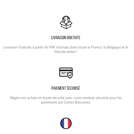
variations.
Les
options
peuvent
être
choisies
LIVRAISON GRATUITE
sur
la
Livraison Gratuite à partir de 99€ d'achats dans toute la France, la Belgique et le
page
Monde entier !
du
produit
PAIEMENT SÉCURISÉ
Réglez vos achats en toute sécurité avec notre module sécurisé pour les
paiements par Cartes Bancaires.