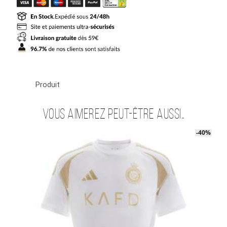
Al
Nassr
Third
2024
2025
Produit
Vous aimerez peut-être aussi…
-40%
-40%