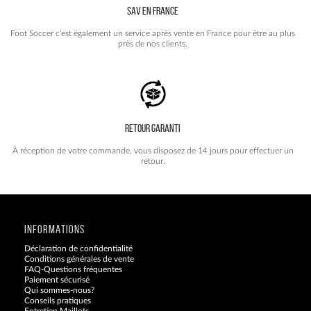
SAV EN FRANCE
Foot Soccer c'est également un service après vente en France pour être au plus
près de nos clients.
RETOUR GARANTI
À réception de votre commande, vous disposez de 14 jours pour effectuer un
retour.
INFORMATIONS
Déclaration de confidentialité
Conditions générales de vente
FAQ-Questions fréquentes
Paiement sécurisé
Qui sommes-nous?
Conseils pratiques