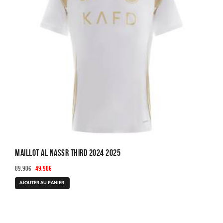
choisies
sur
la
page
du
produit
Maillot Al Nassr Third 2024 2025
Le
Le
89.90
€
49.90
€
prix
prix
Ce
AJOUTER AU PANIER
initial
actuel
produit
était :
est :
a
89.90€.
49.90€.
plusieurs