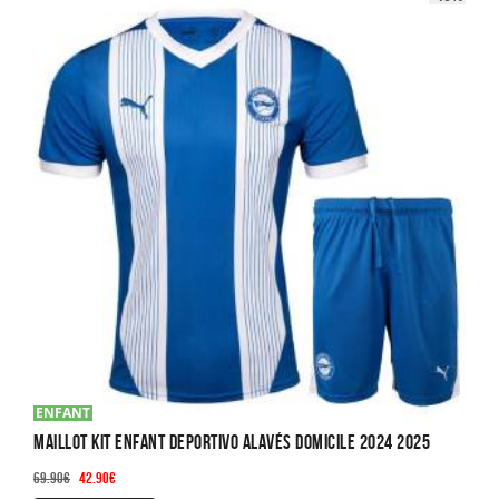
ENFANT
Maillot Kit Enfant Deportivo Alavés Domicile 2024 2025
Le
Le
69.90
€
42.90
€