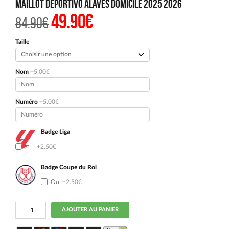
Maillot Deportivo Alavés Domicile 2025 2026
49.90
€
Le
Le
84.90
€
prix
prix
initial
actuel
était :
est :
Taille
84.90€.
49.90€.
Nom
+5.00€
Numéro
+5.00€
Badge Liga
Oui
+2.50€
Badge Coupe du Roi
Oui
+2.50€
quantité
AJOUTER AU PANIER
de
Maillot
Deportivo