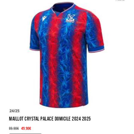
24/25
Maillot Crystal Palace Domicile 2024 2025
Le
Le
89.90
€
49.90
€