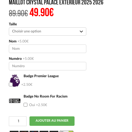
Maillot Crystal Palace Exterieur 2025 2026
49.90
€
Le
Le
89.90
€
prix
prix
initial
actuel
était :
est :
Taille
89.90€.
49.90€.
Nom
+5.00€
Numéro
+5.00€
Badge Premier League
Oui
+2.50€
Badge No Room For Racism
Oui
+2.50€
quantité
AJOUTER AU PANIER
de
Maillot
Crystal