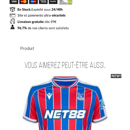
Palace
Exterieur
2025
2026
Produit
Vous aimerez peut-être aussi…
NEW!
-40%