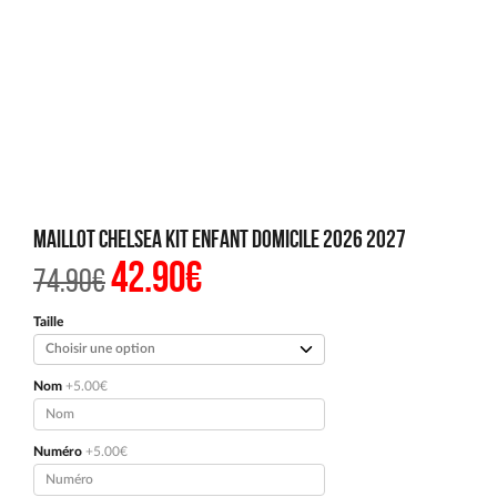
Maillot Chelsea Kit Enfant Domicile 2026 2027
42.90
€
Le
Le
74.90
€
prix
prix
initial
actuel
était :
est :
Taille
74.90€.
42.90€.
Nom
+5.00€
Numéro
+5.00€