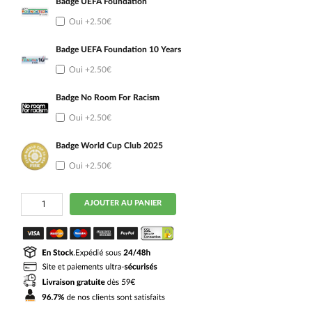
Badge UEFA Foundation
Oui
+2.50€
Badge UEFA Foundation 10 Years
Oui
+2.50€
Badge No Room For Racism
Oui
+2.50€
Badge World Cup Club 2025
Oui
+2.50€
quantité
AJOUTER AU PANIER
de
Maillot
Chelsea
Kit
Enfant
Domicile
2026
2027