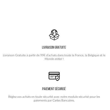
produit
était :
est :
a
119.90€.
59.90€.
plusieurs
variations.
Les
options
peuvent
être
choisies
LIVRAISON GRATUITE
sur
la
Livraison Gratuite à partir de 99€ d'achats dans toute la France, la Belgique et le
page
Monde entier !
du
produit
PAIEMENT SÉCURISÉ
Réglez vos achats en toute sécurité avec notre module sécurisé pour les
paiements par Cartes Bancaires.