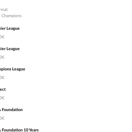
nnat
s Champions
ier League
50€
ier League
50€
pions League
50€
ect
50€
 Foundation
50€
 Foundation 10 Years