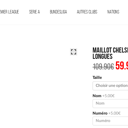
EMIER LEAGUE
SERIE A
BUNDESLIGA
AUTRES CLUBS
NATIONS
Maillot Chels
Longues
59.
Le
109.90
€
pri
init
étai
Taille
109.
Nom
+5.00€
Numéro
+5.00€