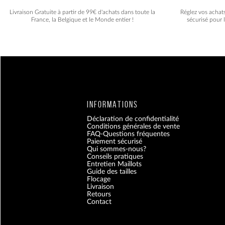
Livraison Gratuite à partir de 99€ d'achats dans toute la
Réglez vos achat
France, la Belgique et le Monde entier !
sécurisé pour 
INFORMATIONS
Déclaration de confidentialité
Conditions générales de vente
FAQ-Questions fréquentes
Paiement sécurisé
Qui sommes-nous?
Conseils pratiques
Entretien Maillots
Guide des tailles
Flocage
Livraison
Retours
Contact
Blog