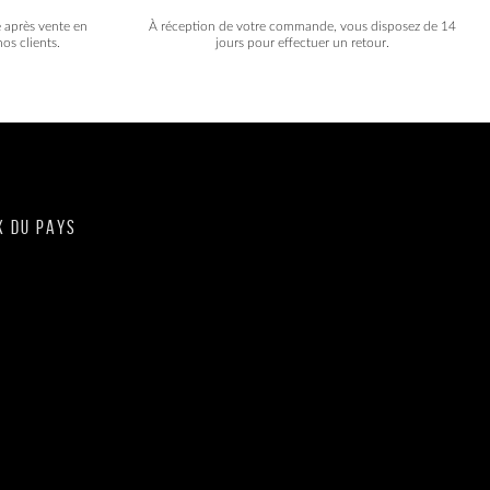
e après vente en
À réception de votre commande, vous disposez de 14
os clients.
jours pour effectuer un retour.
X DU PAYS