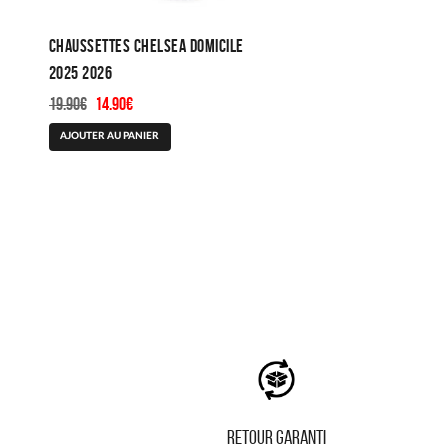
Chaussettes Chelsea Domicile
2025 2026
Le
Le
19.90
€
14.90
€
prix
prix
AJOUTER AU PANIER
initial
actuel
était :
est :
19.90€.
14.90€.
RETOUR GARANTI