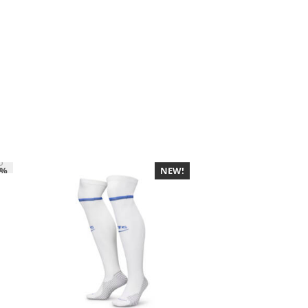
0%
NEW!
-30%