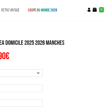
0
RETRO VINTAGE
COUPE DU MONDE 2026
ea Domicile 2025 2026 Manches
90
€
Le
x
prix
ial
actuel
t :
est :
90€.
59.90€.