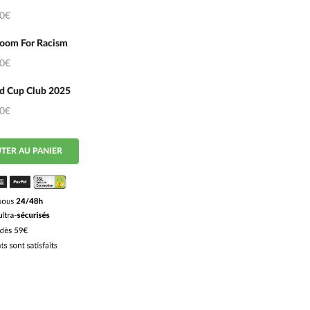
50€
oom For Racism
50€
d Cup Club 2025
50€
TER AU PANIER