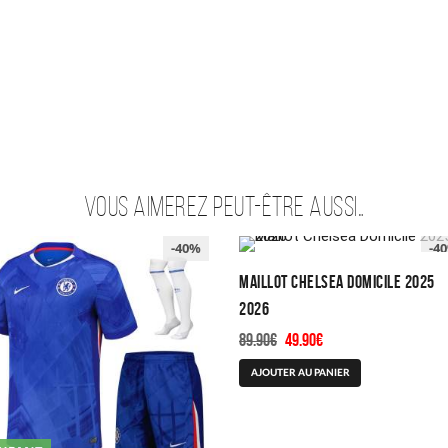
Vous aimerez peut-être aussi…
-40%
-4
Maillot Chelsea Domicile 2025
2026
Le
Le
89.90
€
49.90
€
prix
prix
Ce
AJOUTER AU PANIER
initial
actuel
produit
était :
est :
a
89.90€.
49.90€.
plusieurs