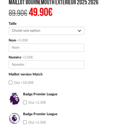
Maillot Bournemouth Exterieur 2025 2026
49.90
€
Le
Le
89.90
€
prix
prix
initial
actuel
était :
est :
Taille
89.90€.
49.90€.
Nom
+5.00€
Numéro
+5.00€
Maillot version Match
Oui
+10.00€
Badge Premier League
Oui
+2.50€
Badge Premier League
Oui
+2.50€