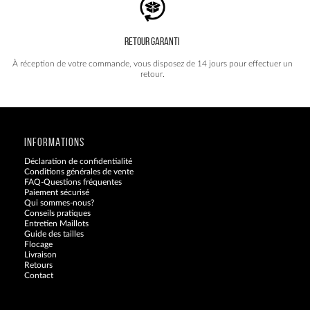
RETOUR GARANTI
À réception de votre commande, vous disposez de 14 jours pour effectuer un
retour.
INFORMATIONS
Déclaration de confidentialité
Conditions générales de vente
FAQ-Questions fréquentes
Paiement sécurisé
Qui sommes-nous?
Conseils pratiques
Entretien Maillots
Guide des tailles
Flocage
Livraison
Retours
Contact
Blog