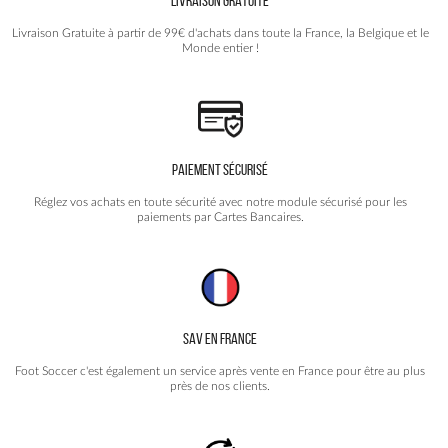
LIVRAISON GRATUITE
sur
la
Livraison Gratuite à partir de 99€ d'achats dans toute la France, la Belgique et le
page
Monde entier !
du
produit
PAIEMENT SÉCURISÉ
Réglez vos achats en toute sécurité avec notre module sécurisé pour les
paiements par Cartes Bancaires.
SAV EN FRANCE
Foot Soccer c'est également un service après vente en France pour être au plus
près de nos clients.