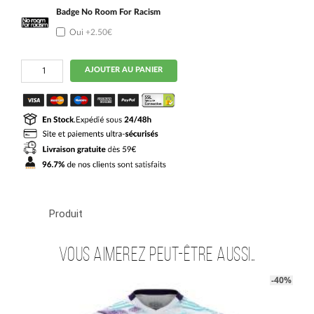
Badge No Room For Racism
Oui
+2.50€
quantité
AJOUTER AU PANIER
de
Maillot
Bournemouth
Exterieur
2025
2026
Produit
Vous aimerez peut-être aussi…
-40%