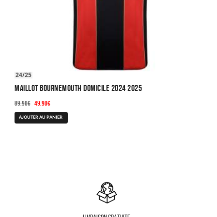
24/25
Maillot Bournemouth Domicile 2024 2025
Le
Le
89.90
€
49.90
€
prix
prix
Ce
AJOUTER AU PANIER
initial
actuel
produit
était :
est :
a
89.90€.
49.90€.
plusieurs
variations.
Les
options
peuvent
être
choisies