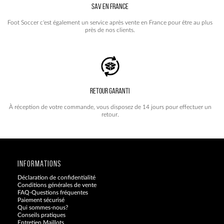
SAV EN FRANCE
Foot Soccer c'est également un service après vente en France pour être au plus
près de nos clients.
RETOUR GARANTI
À réception de votre commande, vous disposez de 14 jours pour effectuer un
retour.
INFORMATIONS
Déclaration de confidentialité
Conditions générales de vente
FAQ-Questions fréquentes
Paiement sécurisé
Qui sommes-nous?
Conseils pratiques
Entretien Maillots