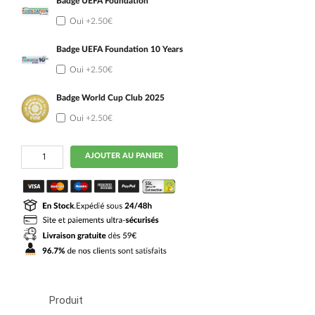
Badge UEFA Foundation
Oui
+2.50€
Badge UEFA Foundation 10 Years
Oui
+2.50€
Badge World Cup Club 2025
Oui
+2.50€
quantité
AJOUTER AU PANIER
de
Maillot
Bayern
Munich
Domicile
2025
2026
Femme
Produit