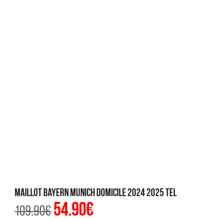
Maillot Bayern Munich Domicile 2024 2025 Tel
54.90
€
Le
Le
109.90
€
prix
prix