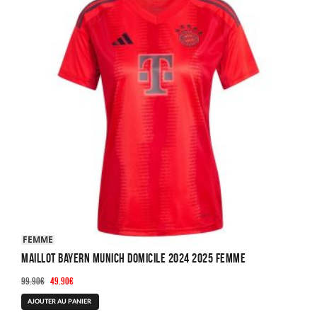
FEMME
Maillot Bayern Munich Domicile 2024 2025 Femme
Le
Le
99.90
€
49.90
€
prix
prix
Ce
AJOUTER AU PANIER
initial
actuel
produit