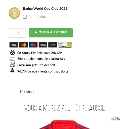
Badge World Cup Club 2025
Oui
+2.50€
quantité
AJOUTER AU PANIER
de
Maillot
Bayern
Munich
Domicile
2024
2025
Musiala
Produit
Vous aimerez peut-être aussi…
-40%