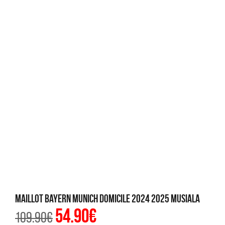
Maillot Bayern Munich Domicile 2024 2025 Musiala
54.90
€
Le
Le
109.90
€
prix
prix