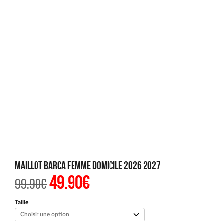
Maillot Barca Femme Domicile 2026 2027
49.90
€
Le
Le
99.90
€
prix
prix
initial
actuel
était :
est :
Taille
99.90€.
49.90€.