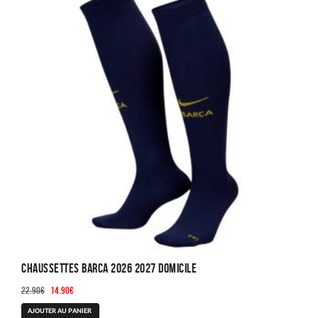
Les
options
peuvent
être
choisies
sur
la
page
du
produit
Chaussettes Barca 2026 2027 Domicile
Le
Le
22.90
€
14.90
€
prix
prix
AJOUTER AU PANIER