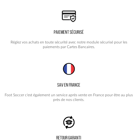
produit
PAIEMENT SÉCURISÉ
Réglez vos achats en toute sécurité avec notre module sécurisé pour les
paiements par Cartes Bancaires.
SAV EN FRANCE
Foot Soccer c'est également un service après vente en France pour être au plus
près de nos clients.
RETOUR GARANTI