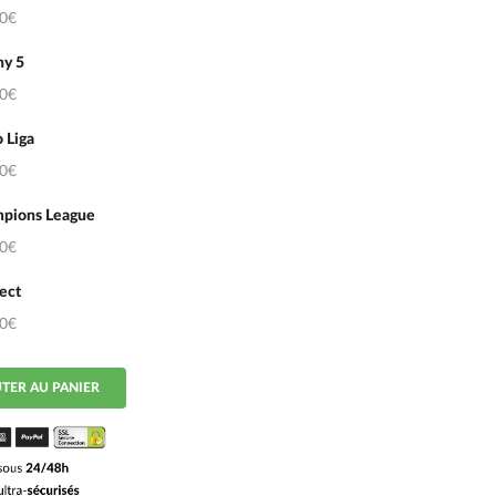
50€
hy 5
50€
 Liga
50€
pions League
50€
ect
50€
TER AU PANIER