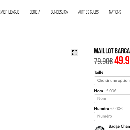
EMIER LEAGUE
SERIE A
BUNDESLIGA
AUTRES CLUBS
NATIONS
Maillot Barca
49.9
Le
79.90
€
prix
initi
était 
Taille
79.90
Nom
+5.00€
Numéro
+5.00€
Badge Cham