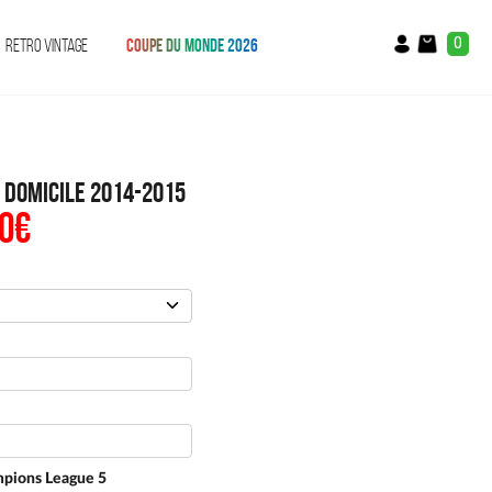
0
RETRO VINTAGE
COUPE DU MONDE 2026
 Domicile 2014-2015
0
€
Le
prix
al
actuel
:
est :
€.
49.90€.
pions League 5