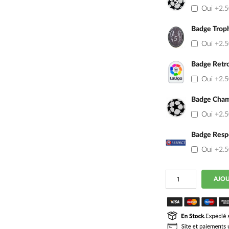
Oui
+2.
Badge Trop
Oui
+2.
Badge Retro
Oui
+2.
Badge Cham
Oui
+2.
Badge Resp
Oui
+2.
quantité
AJOU
de
Maillot
Barca
Domicile
2014-
2015